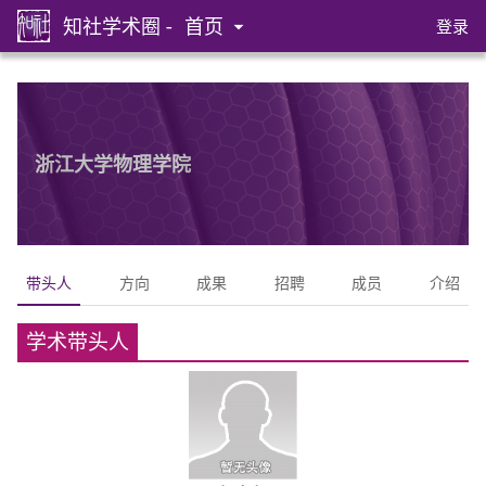
知社学术圈 -
首页
登录
浙江大学物理学院
带头人
方向
成果
招聘
成员
介绍
学术带头人