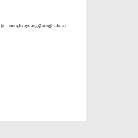
邮箱：
menghaoyoung@tongji.edu.cn