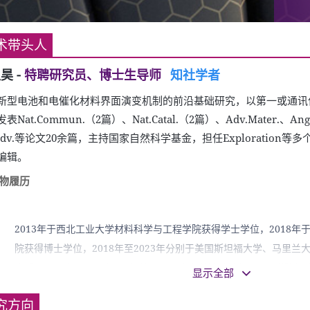
术带头人
孟昊
-
特聘研究员、博士生导师
知社学者
新型电池和电催化材料界面演变机制的前沿基础研究，以第一或通讯
表Nat.Commun.（2篇）、Nat.Catal.（2篇）、Adv.Mater.、Ang
i.Adv.等论文20余篇，主持国家自然科学基金，担任Exploration
编辑。
物履历
2013年于西北工业大学材料科学与工程学院获得学士学位，2018
院获得博士学位，2018年至2023年分别于美国斯坦福大学、马里
士后研究工作。2023年3月起就职于同济大学材料科学与工程学院组
显示全部
主页:
https://www.labxing.com/lab/1726/home
。
究方向