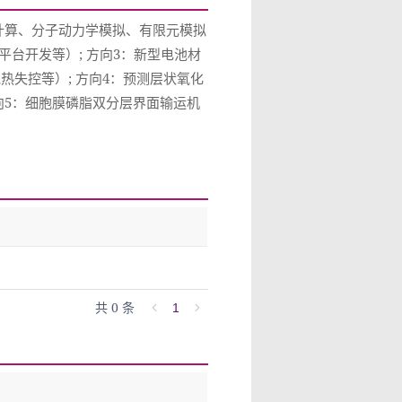
计算、分子动力学模拟、有限元模拟
平台开发等）; 方向3：新型电池材
失控等）; 方向4：预测层状氧化
向5：细胞膜磷脂双分层界面输运机
共 0 条
1