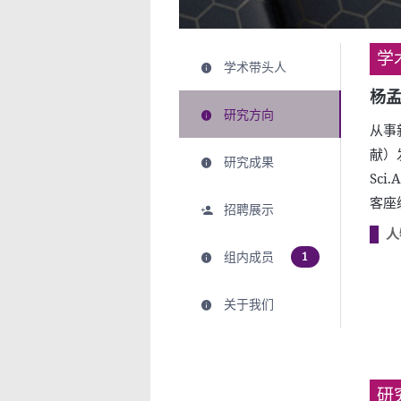
学
学术带头人
杨
研究方向
从事
献）发
研究成果
Sc
客座
招聘展示
人
组内成员
1
关于我们
研