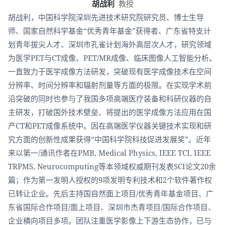
胡战利
教授
胡战利，中国科学院深圳先进技术研究院研究员、博士生导
师、国家自然科学基金“优秀青年基金”获得者、广东省特支计
划青年拔尖人才、深圳市孔雀计划海外高层次人才，研究领域
为医学PET与CT成像、PET/MR成像、临床图像人工智能分析。
一直致力于医学成像方法研发，突破现有医学成像技术在空间
分辨率、时间分辨率和辐射剂量等方面的极限。在实现学术前
沿突破的同时也参与了我国多项高端医疗装备和科研仪器的自
主研发，打破国外技术壁垒、将提出的医学成像方法应用在国
产CT和PET成像系统中。因在高端医学仪器关键技术实现和研
究方面的创新性成果获得“中国科学院科技促进发展奖”。近年
来以第一/通讯作者在PMB, Medical Physics, IEEE TCI, IEEE
TRPMS, Neurocomputing等本领域权威期刊发表SCI论文20余
篇；作为第一发明人授权的9项发明专利技术和2个软件著作权
已转让企业。先后主持国自然面上项目/优秀青年基金项目、广
东省国际合作项目/面上项目、深圳市杰青项目/国际合作项目、
企业横向项目多项。团队注重医学影像上下游生态协作，已与