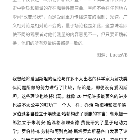
宙中物质和能量的存在和特性而弯曲。空间不会在任何地方
瞬间“改变形状”，而是受到重力传播速度的限制：光速。广
义相对论是相对论不变的，量子场论也是如此，这意味着即
使不同的观察者对他们测量的内容意见不一，但只要正确转
换，他们的所有测量结果都是一致的。
图源：LucasVB
我曾经将爱因斯坦的理论与许多不太出名的科学家为解决类
似问题所做的努力进行了比较，结论是，即便没有爱因斯
坦，这些理论也终将出现。就像 20 世纪许多最著名的进步
也被不太公平的归功于一个人一样：乔治·勒梅特和霍华德·
罗伯逊各自独立于埃德温·哈勃构建了膨胀的宇宙；朝永振一
郎独立于朱利安·施温格和理查德·费曼研究了量子电动力
学；罗伯特·布劳特和阿列克谢·斯塔罗宾斯基各自发表了论
文，对我们现在所知的宇宙膨胀有了关键的认识，这远早于