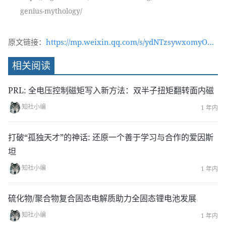
genius-mythology/
原文链接：
https://mp.weixin.qq.com/s/ydNTzsywxomyOxN
KNMf_CA
相关阅读
PRL: 全电压控制磁矩写入新方法：双半子扭矩翻转面内磁
知社小编
1 年内
打破“孤独天才”的神话: 还原一个善于学习与合作的爱因斯
坦
知社小编
1 年内
硫化物/聚合物复合固态电解质助力全固态锂电池发展
知社小编
1 年内