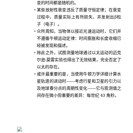
变的时间都是随机的。
某些放射性衰变违反了质量守恒定律；在衰变
过程中，质量实际上有所损失，并发射出β粒
子（电子）。
众所周知，当物体以接近光速运动时，它们并
不遵循牛顿运动定律：时间膨胀和长度收缩已
经被发现和描述。
除此之外，试图测量地球通过以太运动的迈克
尔逊-莫雷实验也得出了无效结果，完全否定了
以太的存在。
或许最重要的是，当使用牛顿力学详细计算水
星轨道的进动时——考虑行星和卫星的引力以
及地球春分点的周期性变化——它与观测值之
间存在微小但重要的差异：每世纪 43 角秒。