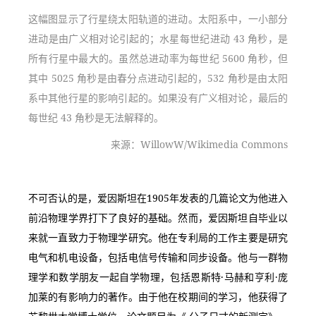
这幅图显示了行星绕太阳轨道的进动。太阳系中，一小部分
进动是由广义相对论引起的；水星每世纪进动 43 角秒，是
所有行星中最大的。虽然总进动率为每世纪 5600 角秒，但
其中 5025 角秒是由春分点进动引起的，532 角秒是由太阳
系中其他行星的影响引起的。如果没有广义相对论，最后的
每世纪 43 角秒是无法解释的。
来源：WillowW/Wikimedia Commons
不可否认的是，爱因斯坦在1905年发表的几篇论文为他进入
前沿物理学界打下了良好的基础。然而，爱因斯坦自毕业以
来就一直致力于物理学研究。他在专利局的工作主要是研究
电气和机电设备，包括电信号传输和同步设备。他与一群物
理学和数学朋友一起自学物理，包括恩斯特·马赫和亨利·庞
加莱的有影响力的著作。由于他在校期间的学习，他获得了