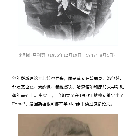
米列娃·马利奇（1875年12月19日—1948年8月4日）
他的崭新理论并非凭空而来，而是建立在普朗克、洛伦兹、
菲茨杰拉德、汤姆逊、赫维赛德、哈森诺尔和庞加莱早期思
想的基础上。事实上， 庞加莱早在1900年就独立推导出了 
E=mc²；爱因斯坦很可能在学习小组中读过这篇论文。