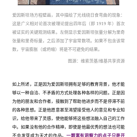
爱因斯坦场方程壁画，其中描绘了光线绕日食弯曲的现象：
这是广义相对论首次被理论提出四年后（即 1919 年）首次
被证实的关键观测结果。左侧显示爱因斯坦张量分解为里奇
张量和里奇标量，之后添加了宇宙常数项。如果不包含该常
数，宇宙膨胀（或坍缩）将是不可避免的结果。
图源：维索茨基/维基共享资源
如上所述，正是因为爱因斯坦拥有足够的教育背景，他才能
够以一种自洽、不矛盾的方式处理各种各样的问题。正是因
为他的朋友和合作者，接触到了帮助他进步而不是停滞不前
的各种思想。正是他愿意甚至渴望接受他人的意见和专业知
识，给他带来了灵感，使他能够将这些想法融入自己的工作
中。如果没有他的合作精神，即使是他最优秀的想法也可能
不会发芽成为天才的作品。
一颗富有洞察力的点子只是开