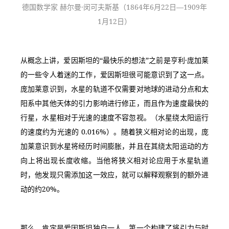
德国数学家 赫尔曼·闵可夫斯基（1864年6月22日—1909年
1月12日）
从概念上讲，爱因斯坦的“最快乐的想法”之前是亨利·庞加莱
的一些令人着迷的工作，爱因斯坦很可能意识到了这一点。
庞加莱意识到，水星的轨道不仅需要对地球的进动分点和太
阳系中其他天体的引力影响进行修正，而且作为速度最快的
行星，水星相对于光速的速度不容忽视。（水星绕太阳运行
的速度约为光速的 0.016%）。随着狭义相对论的出现，庞
加莱意识到水星将经历时间膨胀，并且在其绕太阳运动的方
向上将出现长度收缩。当他将狭义相对论应用于水星轨道
时，他发现只需添加这一效应，就可以解释观察到的额外进
动的约20%。
那么，肯定是爱因斯坦独自一人，第一个构建了将引力与时