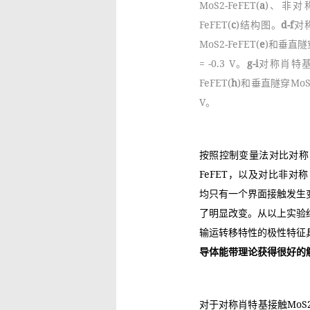
MoS2-FeFET(
a
)、非对称
FeFET(
c
)结构图。
d-f
对称
MoS2-FeFET(
e
)和垂直隧穿
= -0.3 V。
g-i
对称肖特基接
FeFET(
h
)和垂直隧穿MoS2
V。
按照控制变量法对比对称肖特
FeFET，以及对比非对称肖
均只有一个界面接触发生
了明显改变。从以上实验
输运转移特性的极性特征
导体能带理论获得很好的
对于对称肖特基接触MoS