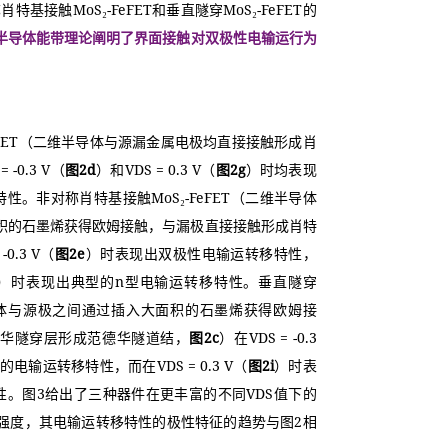
基接触MoS₂-FeFET和垂直隧穿MoS₂-FeFET的
半导体能带理论阐明了界面接触对双极性电输运行为
FeFET（二维半导体与源漏金属电极均直接接触形成肖
 -0.3 V（
图2d
）和VDS = 0.3 V（
图2g
）时均表现
性。非对称肖特基接触MoS₂-FeFET（二维半导体
积的石墨烯获得欧姆接触，与漏极直接接触形成肖特
-0.3 V（
图2e
）时表现出双极性电输运转移特性，
）时表现出典型的n型电输运转移特性。垂直隧穿
维半导体与源极之间通过插入大面积的石墨烯获得欧姆接
德华隧穿层形成范德华隧道结，
图2c
）在VDS = -0.3 
电输运转移特性，而在VDS = 0.3 V（
图2i
）时表
性。图3给出了三种器件在更丰富的不同VDS值下的
强度，其电输运转移特性的极性特征的趋势与图2相