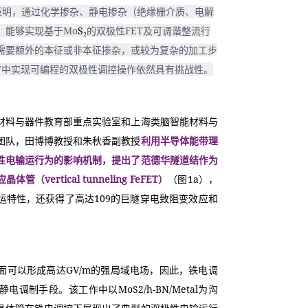
表明，通过化学掺杂、静电掺杂（绝缘栅介质、电解
，能够实现基于Mo
S₂
的双极性FET及可调谐整流行
需要额外的本征或非本征掺杂，或较为复杂的加工步
ET中实现可编程的双极性调控操作依然具有挑战性。
材料与器件教育部重点实验室和上海类脑智能材料与
团队，田博博教授和朱秋香副教授
利用半导体能带理
性电输运行为的影响机制，提出了范德华隧道结作为
vertical tunneling FeFET）
（图1a），
运特性，还获得了高达109的巨隧穿电致阻变效应和
面可以形成高达GV/m的强局域电场，因此，铁电调
调制手段。该工作中以MoS2/h-BN/Metal为沟