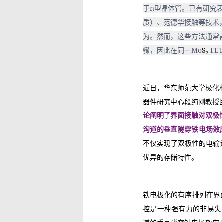
于n型晶体管。已有研究
质）、范德华接触等技术
为。然而，这些方法通常
骤，因此在同一Mo
S₂
 F
近日，华东师范大学极化
器件研究中心段纯刚教授
论阐明了界面接触对双极
沟道的垂直隧穿铁电场效应晶体管（
不仅实现了双极性的电输
优异的存储特性。
铁电极化的有序排列在界
控是一种强有力的非易失静电