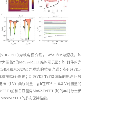
P(VDF-TrFE)为铁电栅介质，Gr/Au/Cr为源极，h-
/Cr为漏极2的MoS2-FeFET结构示意图；
b
. 器件的光
S2/h-BN和MoS2/Gr异质结的拉曼光谱；
d-e
 P(VDF-
)和振幅(
e
)图像；
f
. P(VDF-TrFE)薄膜的电滞回线
电压（I-V）曲线测量；
g-h
在VDS =±0.3 V时测量的
FET (
g
)和垂直隧穿MoS2-FeFET (
h
)的半对数坐标
MoS2-FeFET的多态保持性能。