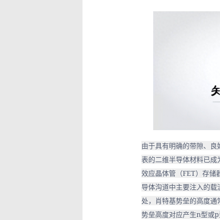
由于具有明确的带隙、良
表的二维半导体材料已成
效应晶体管（FET）存储
导体沟道中主要注入的载
处，肖特基势垒的高度通
势垒高度对应产生n型或p