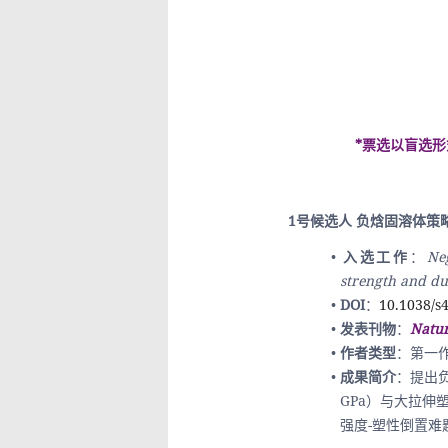
*票选以盲选
1号候选人 
负焓固溶体策
入选工作
：
Neg
strength and duc
DOI
：
10.1038/s
发表刊物
：
Natur
作者类型
：第一
成果简介
：
提出负
GPa）与大拉伸
强度-塑性倒置难