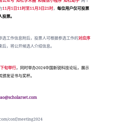
信公众号“知社学术圈”和微信小程序“知社助手”
两个
为
11月1日11时至11月3日21时
，
每位用户仅可投票
人投票。
参选工作信息附后，投票人可根据参选工作的
对应序
束后，将公开候选人介绍信息。
2月下旬举行
，同时举办2024中国新锐科技论坛，展示
其颁发证书与奖杯。
@scholarset.com
.com/conf/meeting2024