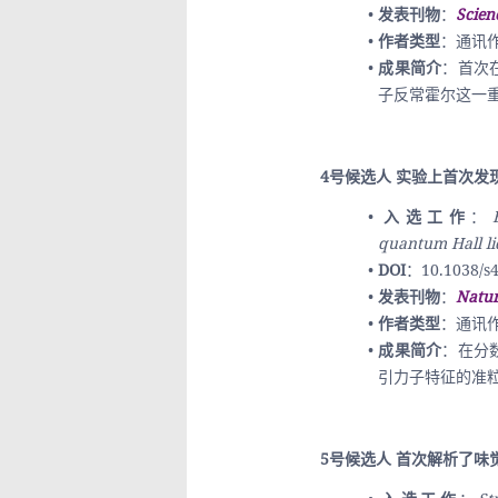
发表刊物
：
Scien
作者类型
：通讯
成果简介
：首次
子反常霍尔这一
4号候选人 实验上首次发
入选工作
：
quantum Hall li
DOI
：10.1038/s
发表刊物
：
Natu
作者类型
：通讯
成果简介
：在分
引力子特征的准
5号候选人 首次解析了味