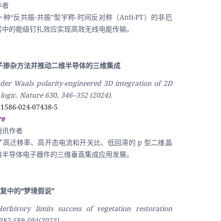
作者
种“反共振-共振”型宇称-时间反对称（Anti-PT）的非厄
其中的能级钉扎效应实现高效无线电能传输。 
量子掺杂方法并推动二维半导体的三维集成
der Waals polarity-engineered 3D integration of 2D 
ogic. Nature 630, 346–352 (2024). 
41586-024-07438-5
re
通讯作者
了高迁移率、高开态电流和开关比、低回滞的 p 型二维晶
维半导体电子器件的三维垂直集成应用发展。
复中的“梦境假说”
Herbivory limits success of vegetation restoration 
e382,589-594(2023).