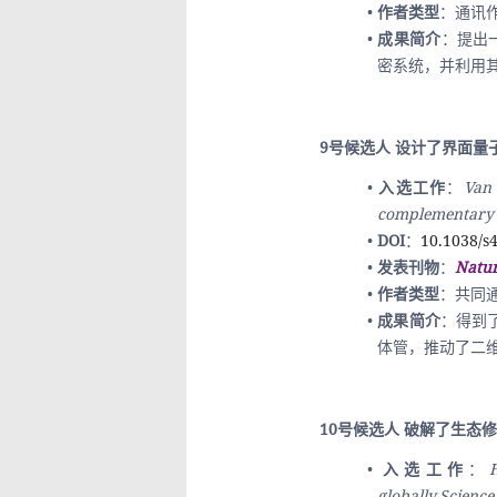
作者类型
：通讯
成果简介
：提出一
密系统，并利用
9号候选人 设计了界面
入选工作
：
Van 
complementary l
DOI
：
10.1038/s
发表刊物
：
Natu
作者类型
：共同
成果简介
：得到
体管，推动了二
10号候选人 破解了生态修
入选工作
：
globally.Scienc