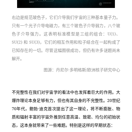
右边是规范玻色子，它们介导我们宇宙的三种基本量子力。
只有一个光子介导电磁力，有三个玻色子介导弱力，八个玻
色子介导强力。这表明标准模型是三组的组合：U(1)、
SU(2) 和 SU(3)，它们的相互作用和粒子结合在一起构成了
已知存在的一切。尽管这幅图很成功，但仍有许多谜题尚未
解开。
图源：丹尼尔·多明格斯/欧洲核子研究中心
不完整性在我们对宇宙学的看法中也发挥着巨大的作用。大
爆炸理论本身足够有力，但也有其自身的不完整性。20世纪
70年代，鲍勃·迪克首次提出了这一理论，将不断膨胀、物
质和辐射丰富的宇宙外推到任意高温、致密、均匀的初始状
态，这本身就带来了一些难题。特别是这样的早期状态：