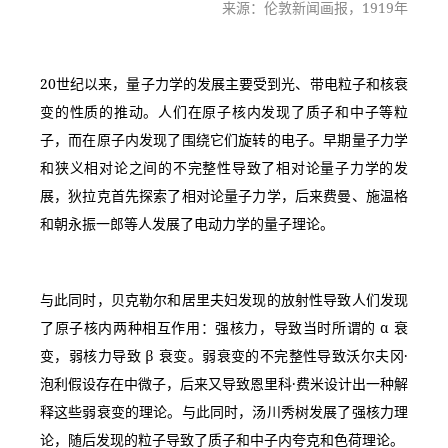
来源：伦敦新闻画报，1919年
20世纪以来，量子力学的发展主要受到光、带电粒子和核衰
变的性质的推动。人们在原子核内发现了质子和中子等粒
子，而在原子内发现了围绕它们旋转的电子。早期量子力学
和狭义相对论之间的不完整性导致了相对论量子力学的发
展，狄拉克首先探索了相对论量子力学，后来费曼、施温格
和朝永振一郎等人发展了电动力学的量子理论。
与此同时，贝克勒尔和居里夫妇发现的放射性导致人们发现
了原子核内两种相互作用：强核力，导致当时所谓的 α 衰
变，弱核力导致 β 衰变。弱衰变的不完整性导致沃尔夫冈·
泡利假设存在中微子，后来又导致恩里科·费米设计出一种解
释这些弱衰变的理论。与此同时，汤川秀树发展了强核力理
论，随后发现的粒子导致了质子和中子内夸克和色荷理论。