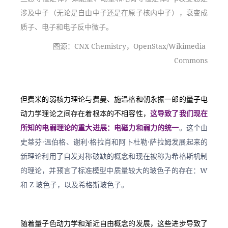
涉及中子（无论是自由中子还是在原子核内中子），衰变成
质子、电子和电子反中微子。
图源：CNX Chemistry，OpenStax/Wikimedia 
Commons
但费米的弱核力理论与费曼、施温格和朝永振一郎的量子电
动力学理论之间存在着根本的不相容性，
这导致了我们现在
所知的电弱理论的重大进展：电磁力和弱力的统一
。这个由
史蒂芬·温伯格、谢利·格拉肖和阿卜杜勒·萨拉姆发展起来的
新理论利用了自发对称破缺的概念和现在被称为希格斯机制
的理论，并预言了标准模型中质量较大的玻色子的存在：W 
和 Z 玻色子，以及希格斯玻色子。
随着量子色动力学和渐近自由概念的发展，这些进步导致了