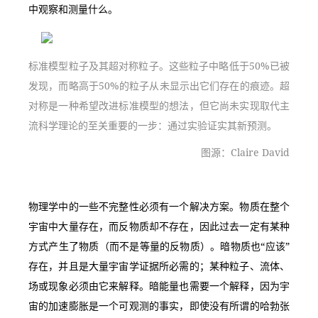
中观察和测量什么。
标准模型粒子及其超对称粒子。这些粒子中略低于50%已被
发现，而略高于50%的粒子从未显示出它们存在的痕迹。超
对称是一种希望改进标准模型的想法，但它尚未实现取代主
流科学理论的至关重要的一步：通过实验证实其新预测。
图源：Claire David
物理学中的一些不完整性必须有一个解决方案。物质在整个
宇宙中大量存在，而反物质却不存在，因此过去一定有某种
方式产生了物质（而不是等量的反物质）。暗物质也“应该”
存在，并且是大量宇宙学证据所必需的；某种粒子、流体、
场或现象必须由它来解释。暗能量也需要一个解释，因为宇
宙的加速膨胀是一个可观测的事实，即使没有所谓的哈勃张