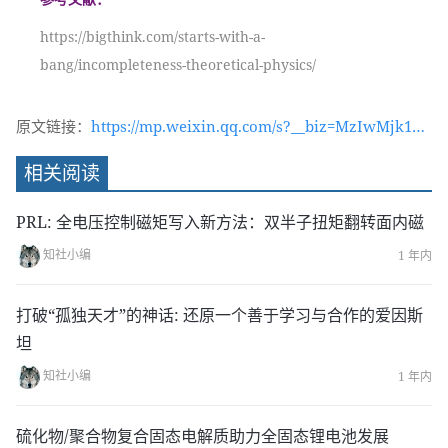
https://bigthink.com/starts-with-a-
bang/incompleteness-theoretical-physics/
原文链接：
https://mp.weixin.qq.com/s?__biz=MzIwMjk1OT
c2MA==&mid=2247549548&idx=1&sn=f7a6b54cc
相关阅读
a6074c4d567d67100177711&chksm=96d4fc93a1a
37585bae1a781dd3cfa6a7d9abf92bb56fcab1d35e
PRL: 全电压控制磁矩写入新方法：双半子扭矩翻转面内磁
f963fc657055762e50cccbb&token=1693980327&l
知社小编
1 年内
ang=zh_CN#rd
打破“孤独天才”的神话: 还原一个善于学习与合作的爱因斯
坦
知社小编
1 年内
硫化物/聚合物复合固态电解质助力全固态锂电池发展