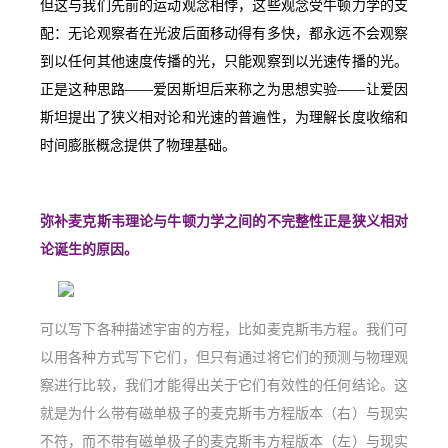
但这与我们先前的运动观念相悖，这些观念受牛顿力学的支
配：无论观察者在光波后面移动得有多快，都永远不会观察
到以任何其他速度传播的光，只能观察到以光速传播的光。
正是这种思路——爱因斯坦后来称之为思想实验——让爱因
斯坦提出了狭义相对论和光速的普遍性，为理解长度收缩和
时间膨胀概念提供了物理基础。
弥补麦克斯韦理论与牛顿力学之间的不完整性正是狭义相对
论诞生的原因。
可以写下各种描述宇宙的方程，比如麦克斯韦方程。我们可
以用各种方式写下它们，但只有通过将它们的预测与物理观
察进行比较，我们才能得出关于它们有效性的任何结论。这
就是为什么带有磁单极子的麦克斯韦方程版本（右）与现实
不符，而不带有磁单极子的麦克斯韦方程版本（左）与现实