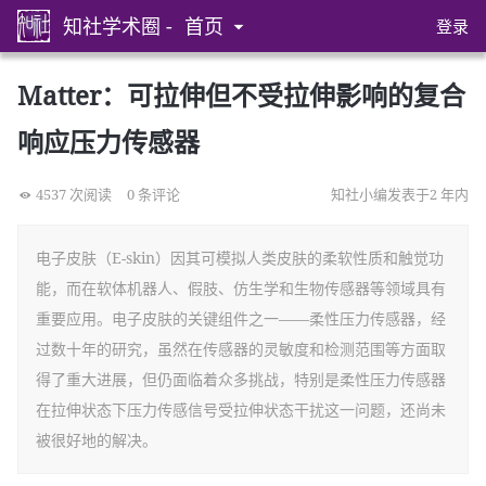
知社学术圈 -
首页
登录
Matter：可拉伸但不受拉伸影响的复合
响应压力传感器
4537 次阅读
0 条评论
知社小编发表于2 年内
电子皮肤（E-skin）因其可模拟人类皮肤的柔软性质和触觉功
能，而在软体机器人、假肢、仿生学和生物传感器等领域具有
重要应用。电子皮肤的关键组件之一——柔性压力传感器，经
过数十年的研究，虽然在传感器的灵敏度和检测范围等方面取
得了重大进展，但仍面临着众多挑战，特别是柔性压力传感器
在拉伸状态下压力传感信号受拉伸状态干扰这一问题，还尚未
被很好地的解决。