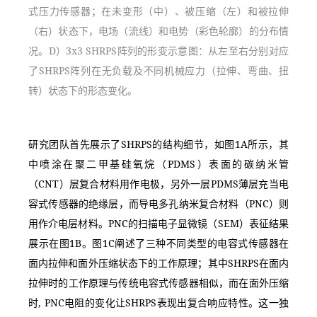
式压力传感器；在未变形（中）、被压缩（左）和被拉伸
（右）状态下，电场（流线）和电势（彩色轮廓）的分布情
况。D）3x3 SHRPS阵列的形变示意图：从左至右分别对应
了SHRPS阵列在无负载及不同机械应力（拉伸、弯曲、扭
转）状态下的形态变化。
研究团队首先展示了SHRPS的结构细节，如图1A所示，其
中喷涂在聚二甲基硅氧烷（PDMS）表面的碳纳米管
（CNT）层复合材料用作电极，另外一层PDMS薄层充当电
容式传感器的绝缘层，而导电多孔纳米复合材料（PNC）则
用作介电层材料。PNC的扫描电子显微镜（SEM）表征结果
展示在图1B。图1C阐述了三种不同类型的电容式传感器在
面内拉伸和面外压缩状态下的工作原理；其中SHRPS在面内
拉伸时的工作原理与传统电容式传感器相似，而在面外压缩
时, PNC电阻的变化让SHRPS表现出复合响应特性。这一独