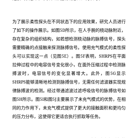
为了展示柔性探头在不同状态下的应用效果，研究人员进行
了如下的操作展示。如图5D所示，在人手腕的桡动脉附近，
存在复杂的组织结构，如若想检测桡动脉的脉搏信号，探头
需要精确的点接触来探测脉搏信号。使用充气模式的柔性探
头可以实现这一点（见图5E）。图5F表明，SHRPS在平面
拉伸过程中的电容信号变化很小，在面外压缩过程中检测脉
搏波时，电容信号的变化显著增大。此外，图5G显示
SHRPS能够清晰地检测到脉搏信号，无需任何滤波器实现规
律脉搏波的检测。经过带通滤波过滤呼吸信号的脉搏信号如
图5H所示。图5I和图5J主要展示了未充气模式的优势，在相
同的力作用下，未充气模式提供了更大的接触面积和更均匀
的压力分布，这使得它更适合执行抓取等任务。