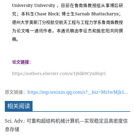
University University ，目前在鲁南姝教授组从事博后研
究；本科生Chase Block; 博士生Sarnab Bhattacharya；
德州大学奥斯汀分校航空航天工程与工程力学系鲁南姝教授
为论文唯一通讯作者。本通讯稿由李征杰和施宏阳共同撰
稿。
论文链接：
https://authors.elsevier.com/a/1j0dk9Cyxd6qri
原文链接：
https://mp.weixin.qq.com/s?__biz=MzIwMjk1OT
c2MA==&mid=2247546560&idx=1&sn=24084f6e7
相关阅读
338aa6c7d4aeabcff539064&chksm=96d4c83fa1a3
4129d3c65dd28fbe8c1c72a1fb7607b4e19ff2543f8
Sci. Adv.: 可重构超结构机械计算机—实现稳定且高密度信
650b7af3894c537c04b86&token=1134326163&lan
息存储
g=zh_CN#rd