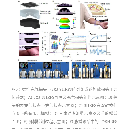
图5：柔性充气探头与3x3 SHRPS阵列组成的智能探头压力
传感器；A) 3x3 SHRPS阵列及充气探头组件示意图；B) 探
头的未充气状态与充气状态示意图；C) SHRPS在双轴拉伸
应变下的有限元模拟；D) 人体动脉测量示意图及手腕横截
面图；E) 脉搏检测过程示意图；F) 脉搏诊断中的9个SHRPS