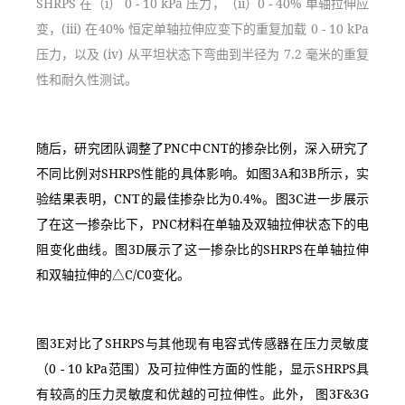
SHRPS 在（i） 0 - 10 kPa 压力，（ii）0 - 40% 单轴拉伸应
变，(iii) 在40% 恒定单轴拉伸应变下的重复加载 0 - 10 kPa 
压力，以及 (iv) 从平坦状态下弯曲到半径为 7.2 毫米的重复
性和耐久性测试。
随后，研究团队调整了PNC中CNT的掺杂比例，深入研究了
不同比例对SHRPS性能的具体影响。如图3A和3B所示，实
验结果表明，CNT的最佳掺杂比为0.4%。图3C进一步展示
了在这一掺杂比下，PNC材料在单轴及双轴拉伸状态下的电
阻变化曲线。图3D展示了这一掺杂比的SHRPS在单轴拉伸
和双轴拉伸的△C/C0变化。
图3E对比了SHRPS与其他现有电容式传感器在压力灵敏度
（0 - 10 kPa范围）及可拉伸性方面的性能，显示SHRPS具
有较高的压力灵敏度和优越的可拉伸性。此外， 图3F&3G