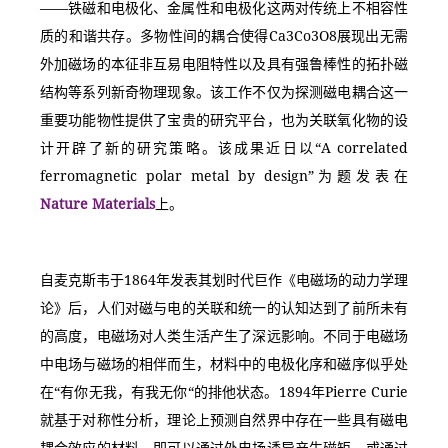
——铁磁和电极化、金属性和电极化这两对传统上不相容性
质的和谐共存。多物性间的耦合使得Ca3Co3O8展现出无需
外加磁场的本征非互易电阻特性以及具有强鲁棒性的拓扑磁
结构等系列新奇物理现象。该工作不仅为探测磁电耦合这一
重要功能物性提供了宝贵的研究平台，也为关联氧化物的设
计开辟了新的研究策略。该成果近日以“A correlated 
ferromagnetic polar metal by design”为题发表在
Nature Materials
上。
自麦克斯韦于1864年发表其划时代巨作《电磁场的动力学理
论》后，人们对磁与电的关联和统一的认知达到了前所未有
的高度，电磁场对人类生活产生了深远影响。不同于电磁场
中电场与磁场的相伴而生，材料中的电极化序和磁序似乎处
在“有你无我，有我无你“的排他状态。1894年Pierre Curie
就基于对称性分析，理论上预测自然界中存在一些具有磁电
耦合效应的材料，即可以通过外电场诱导产生磁矩，或通过