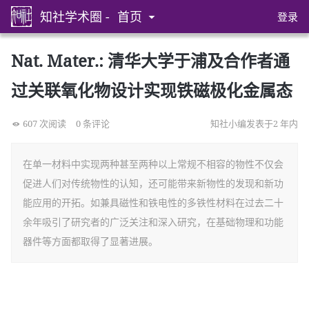
知社学术圈 -
首页
登录
Nat. Mater.: 清华大学于浦及合作者通
过关联氧化物设计实现铁磁极化金属态
607 次阅读
0 条评论
知社小编发表于2 年内
在单一材料中实现两种甚至两种以上常规不相容的物性不仅会
促进人们对传统物性的认知，还可能带来新物性的发现和新功
能应用的开拓。如兼具磁性和铁电性的多铁性材料在过去二十
余年吸引了研究者的广泛关注和深入研究，在基础物理和功能
器件等方面都取得了显著进展。