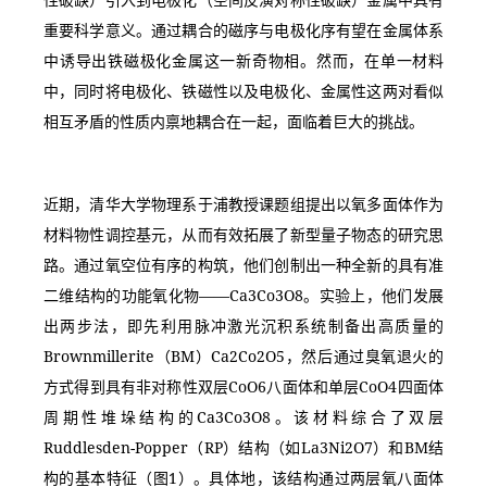
重要科学意义。通过耦合的磁序与电极化序有望在金属体系
中诱导出铁磁极化金属这一新奇物相。然而，在单一材料
中，同时将电极化、铁磁性以及电极化、金属性这两对看似
相互矛盾的性质内禀地耦合在一起，面临着巨大的挑战。
近期，清华大学物理系于浦教授课题组提出以氧多面体作为
材料物性调控基元，从而有效拓展了新型量子物态的研究思
路。通过氧空位有序的构筑，他们创制出一种全新的具有准
二维结构的功能氧化物——Ca3Co3O8。实验上，他们发展
出两步法，即先利用脉冲激光沉积系统制备出高质量的
Brownmillerite（BM）Ca2Co2O5，然后通过臭氧退火的
方式得到具有非对称性双层CoO6八面体和单层CoO4四面体
周期性堆垛结构的Ca3Co3O8。该材料综合了双层
Ruddlesden-Popper（RP）结构（如La3Ni2O7）和BM结
构的基本特征（图1）。具体地，该结构通过两层氧八面体