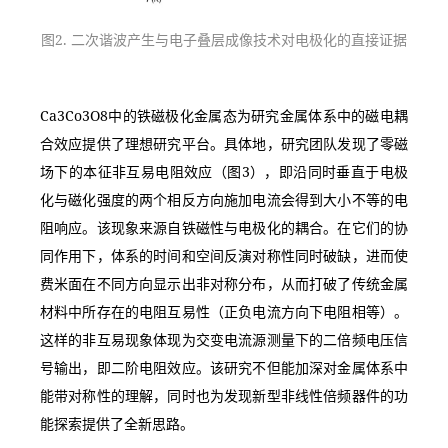
图2. 二次谐波产生与电子叠层成像技术对电极化的直接证据
Ca3Co3O8中的铁磁极化金属态为研究金属体系中的磁电耦
合效应提供了理想研究平台。具体地，研究团队发现了零磁
场下的本征非互易电阻效应（图3），即沿同时垂直于电极
化与磁化强度的两个相反方向施加电流会得到大小不等的电
阻响应。该现象来源自铁磁性与电极化的耦合。在它们的协
同作用下，体系的时间和空间反演对称性同时破缺，进而使
费米面在不同方向显示出非对称分布，从而打破了传统金属
材料中所存在的电阻互易性（正负电流方向下电阻相等）。
这样的非互易现象体现为交变电流源测量下的二倍频电压信
号输出，即二阶电阻效应。该研究不但能加深对金属体系中
能带对称性的理解，同时也为发现新型非线性倍频器件的功
能探索提供了全新思路。