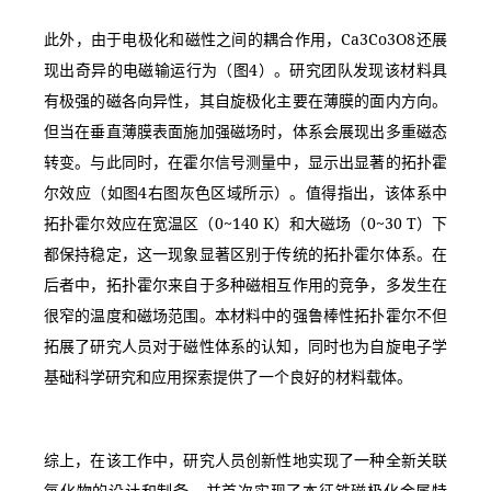
此外，由于电极化和磁性之间的耦合作用，Ca3Co3O8还展
现出奇异的电磁输运行为（图4）。研究团队发现该材料具
有极强的磁各向异性，其自旋极化主要在薄膜的面内方向。
但当在垂直薄膜表面施加强磁场时，体系会展现出多重磁态
转变。与此同时，在霍尔信号测量中，显示出显著的拓扑霍
尔效应（如图4右图灰色区域所示）。值得指出，该体系中
拓扑霍尔效应在宽温区（0~140 K）和大磁场（0~30 T）下
都保持稳定，这一现象显著区别于传统的拓扑霍尔体系。在
后者中，拓扑霍尔来自于多种磁相互作用的竞争，多发生在
很窄的温度和磁场范围。本材料中的强鲁棒性拓扑霍尔不但
拓展了研究人员对于磁性体系的认知，同时也为自旋电子学
基础科学研究和应用探索提供了一个良好的材料载体。
综上，在该工作中，研究人员创新性地实现了一种全新关联
氧化物的设计和制备，并首次实现了本征铁磁极化金属特