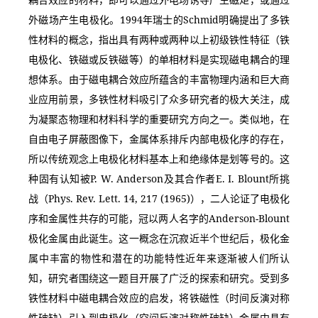
外磁场产生电极化。1994年瑞士的Schmid明确提出了多铁
性材料的概念，指出具有两种或两种以上初级铁性特征（铁
电极化、铁磁或反铁磁等）的单相材料是实现磁电耦合的理
想体系。由于磁电耦合效应所蕴含的丰富物理内涵和巨大商
业应用前景，多铁性材料吸引了众多研究者的极大关注，成
为凝聚态物理和材料科学的重要研究方向之一。类似地，在
自由电子屏蔽图像下，金属体系排斥内部电极化序的存在，
所以传统观念上电极化材料基本上和绝缘体是划等号的。这
种固有认知被P. W. Anderson及其合作者E. I. Blount所挑
战（Phys. Rev. Lett. 14, 217 (1965)），二人论证了电极化
序和金属性共存的可能，冠以两人名字的Anderson-Blount
极化金属由此诞生。这一概念在沉寂近半个世纪后，极化金
属中丰富的物性和潜在的功能特性近年来逐渐被人们所认
知，研究者围绕这一题目开展了广泛的探索和研究。受到多
铁性材料中磁电耦合效应的启发，将铁磁性（时间反演对称
性破缺）引入到电极化（空间反演对称性破缺）金属中具有