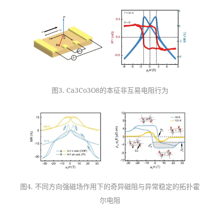
图3. Ca3Co3O8的本征非互易电阻行为
图4. 不同方向强磁场作用下的奇异磁阻与异常稳定的拓扑霍
尔电阻