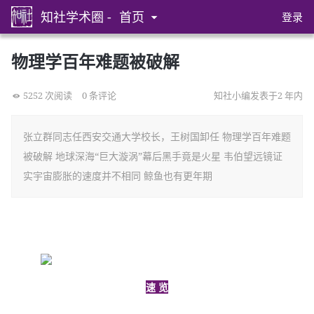
知社学术圈 -
首页
登录
物理学百年难题被破解
5252 次阅读
0 条评论
知社小编发表于2 年内
张立群同志任西安交通大学校长，王树国卸任 物理学百年难题
被破解 地球深海“巨大漩涡”幕后黑手竟是火星 韦伯望远镜证
实宇宙膨胀的速度并不相同 鲸鱼也有更年期
速 览