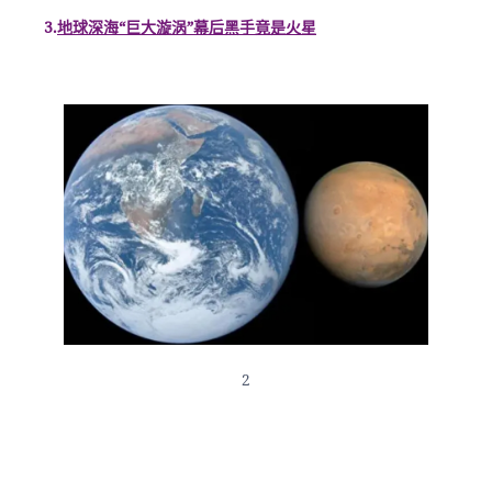
3.
地球深海“巨大漩涡”幕后黑手竟是火星
2