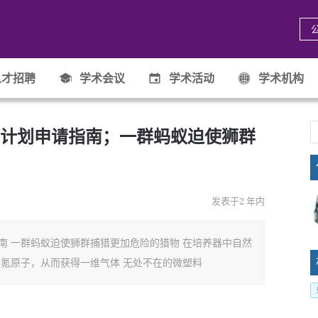
才招聘
学术会议
学术活动
学术机构
计划申请指南；一群蚂蚁迫使狮群
发表于2 年内
南 一群蚂蚁迫使狮群捕猎更加危险的猎物 在培养器中自然
串氪原子，从而获得一维气体 无处不在的微塑料