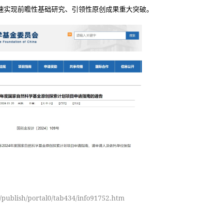
速实现前瞻性基础研究、引领性原创成果重大突破。
/publish/portal0/tab434/info91752.htm