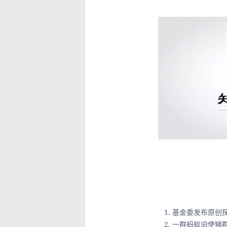
基金委发布原创
一群蚂蚁迫使狮