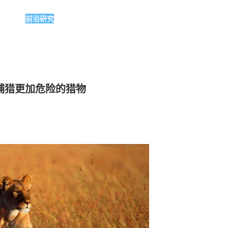
前沿研究
群捕猎更加危险的猎物