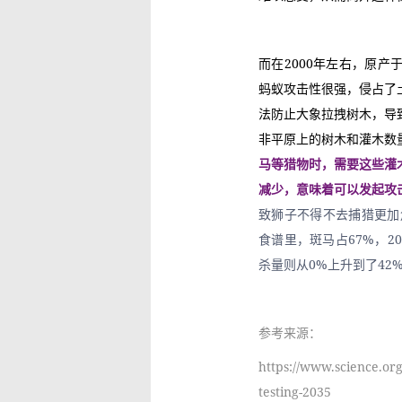
而在2000年左右，原
蚂蚁攻击性很强，侵占了
法防止大象拉拽树木，导
非平原上的树木和灌木数
马等猎物时，需要这些灌
减少，意味着可以发起攻
致狮子不得不去捕猎更加
食谱里，斑马占67%，2
杀量则从0%上升到了42
参考来源：
https://www.science.or
testing-2035