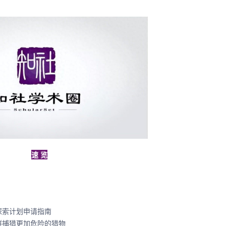
速 览
探索计划申请指南
群捕猎更加危险的猎物