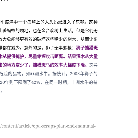
产于印度洋中一个岛屿上的大头蚂蚁进入了东非。这种
土著蚂蚁的领地，也在金合欢树上生活，但是它们无
致大象能够更有效的破坏这些稀少的树木，从而让东
量都在减少。意外的是，狮子无辜躺枪：
狮子捕猎斑
木丛提供掩护，尽量缩短攻击距离。结果灌木丛大量
击的地方变少了，捕猎斑马的效率大幅度下降。
这导
危险的猎物，如非洲水牛。据统计，2003年狮子的
020年则下降到了42%，在同一时期，非洲水牛的捕
%。
g/content/article/epa-scraps-plan-end-mammal-