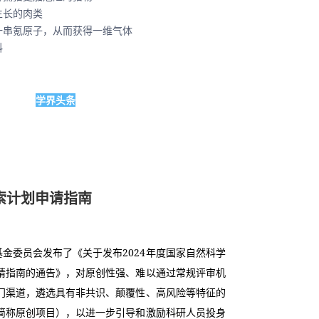
生长的肉类
一串氪原子，从而获得一维气体
料
学界头条
探索计划申请指南
基金委员会发布了《关于发布2024年度国家自然科学
请指南的通告》，对原创性强、难以通过常规评审机
门渠道，遴选具有非共识、颠覆性、高风险等特征的
简称原创项目），以进一步引导和激励科研人员投身