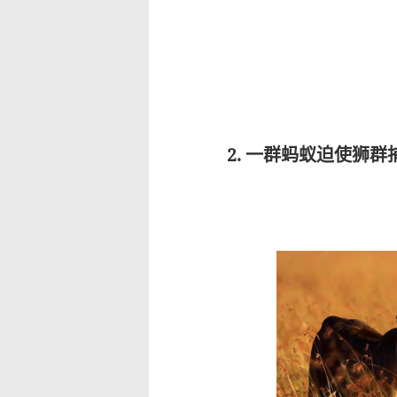
2. 一群蚂蚁迫使狮