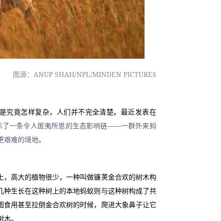
图源：ANUP SHAH/NPL/MINDEN PICTURES
是究竟怎样复杂，人们并不完全清楚。最近发表在
示了一条令人匪夷所思的生态影响链——一群外来蚂
更艰难的境地。
上，高大的植物很少，一种叫做镰荚金合欢的树木构
几种生长在这种树上的本地蚂蚁则与这种树构成了共
图食用甚至拉倒金合欢树的时候，爬进大象鼻子让它
树木。