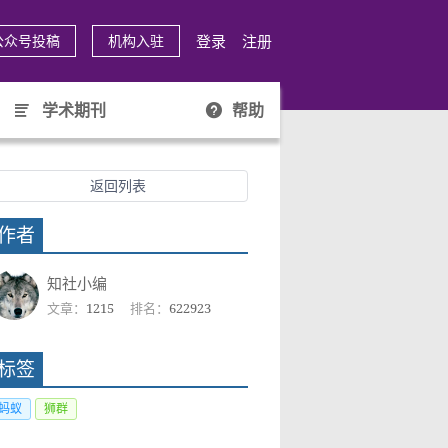
登录
注册
公众号投稿
机构入驻
学术期刊
帮助
返回列表
作者
知社小编
文章：
1215
排名：
622923
标签
蚂蚁
狮群