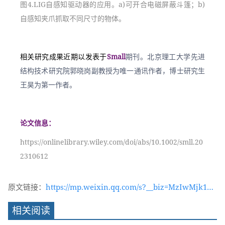
图4.LIG自感知驱动器的应用。a)可开合电磁屏蔽斗篷；b)
自感知夹爪抓取不同尺寸的物体。
相关研究成果近期以发表于
Small
期刊。北京理工大学先进
结构技术研究院郭晓岗副教授为唯一通讯作者，博士研究生
王昊为第一作者。
论文信息：
https://onlinelibrary.wiley.com/doi/abs/10.1002/smll.20
2310612
原文链接：
https://mp.weixin.qq.com/s?__biz=MzIwMjk1OT
c2MA==&mid=2247544782&idx=1&sn=b4486ae7
相关阅读
293592fd7f696086bdd298ad&chksm=96d4d131a1