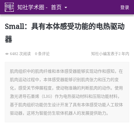
知社学术圈 -
首页
登录
Small：具有本体感受功能的电热驱动
器
6482 次阅读
0 条评论
知社小编发表于2 年内
肌肉组织中的肌肉纤维和本体感受器能够实现动作和感知，在
肌肉运动过程中，本体感受器能够识别肌肉张力和压力的变
化，感受关节伸展程度，使动物准确的判断肌肉的动作。使用
激光诱导石墨烯（LIG）作为电热驱动材料和压阻功能材料，
基于肌肉组织功能仿生设计开发了具有本体感受功能人工软体
驱动器，这将为智能仿生软体机器人的发展提供助力。