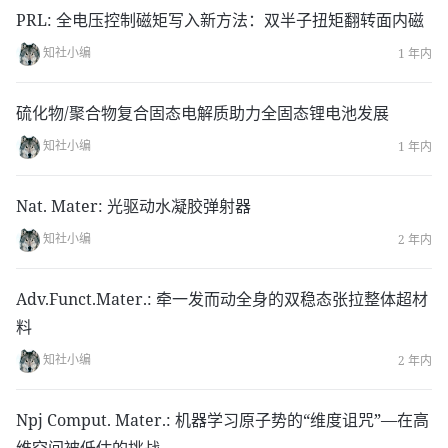
a358271c2766362541f24413a9cce0f2e80426fcd7e
PRL: 全电压控制磁矩写入新方法：双半子扭矩翻转面内磁
4a31090107a83345d3b570c&token=1896473346&l
知社小编
1 年内
ang=zh_CN#rd
硫化物/聚合物复合固态电解质助力全固态锂电池发展
知社小编
1 年内
Nat. Mater: 光驱动水凝胶弹射器
知社小编
2 年内
Adv.Funct.Mater.: 牵一发而动全身的双稳态张拉整体超材
料
知社小编
2 年内
Npj Comput. Mater.: 机器学习原子势的“维度诅咒”—在高
维空间被低估的挑战