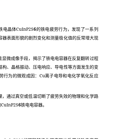
电晶体CuInP2S
6
的铁电疲劳行为，发现了一系列
容器表面形貌的剧烈变化和测量极化值的反常增大现
物性显微成像手段，揭示了铁电电容器在反复翻转过程
结构、晶格振动、压电响应、导电性等方面发生的变
劳行为的微观成因：Cu离子电导和电化学氧化反应
机理，通过真空或低温切断了疲劳失效的物理和化学路
CuInP2S
6
铁电电容器。