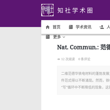
知 社 学 术 圈
首页
学术资讯
人
更多
Nat. Commun
12 次阅读
0 条评论
二维范德华铁电材料的蓬勃发展
件范式得以不断涌现。然而，铁
“写”循环中不断降低的现象，