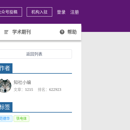
登录
注册
公众号投稿
机构入驻
学术期刊
帮助
返回列表
作者
知社小编
文章：
1215
排名：
622923
标签
范德华
铁电体