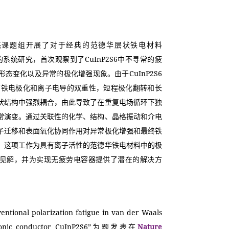
亮课题组开展了对于经典的范德华层状铁电材料
性的系统研究，首次观察到了CuInP2S6中不寻常的疲
态变化以及异常的极化增强现象。由于CuInP2S6
有铁电极化和离子电导的双重性，短程极化翻转和长
状结构中强烈耦合，由此导致了在重复电场循环下独
常演变。通过关联性的化学、结构、晶格振动和介电
子迁移和表面氧化协同作用对异常极化增强和最终铁
。这项工作为具有离子活性的范德华铁电材料中的极
见解，并为实现无疲劳电容器提供了潜在的解决方
al polarization fatigue in van der Waals 
ic ionic conductor CuInP2S6”为题发表在
Nature 