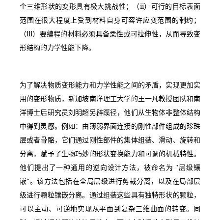
个三维形状的变形具有极大挑战性；（ii）可行的目标表面
范围在很大程度上受到材料自身可容许应变范围的制约；
（iii）要编程的材料必须具备柔性或可拉伸性，从而导致变
形结构的力学性能下降。
为了解决物质变形能力和力学性能之间的矛盾，实现更加实
用的变形物质，新加坡南洋理工大学的王一凡教授团队和南
洋博士后研究员刘明超另辟蹊径，他们从生物体非整体结构
中得到灵感。例如：由薄弱界面连接的刚性部件组成的珍珠
层或者骨骼，它们通过刚性部件的集体组装、滑动、旋转和
分离，赋予了生物巧妙的形状变换能力和可调的机械特性。
他们提出了一种通用的逆向设计方法，被命名为 "层级镶
嵌"。该方法包括在全局层级进行剪裁分离，以及在局部层
级进行颗粒镶嵌分离。通过组装这些具有独特形状的颗粒，
可以主动、可逆地实现从平面到复杂三维曲面的转变。同