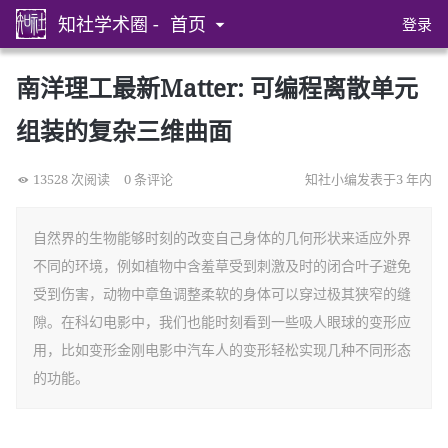
知社学术圈 -
首页
登录
南洋理工最新Matter: 可编程离散单元
组装的复杂三维曲面
13528 次阅读
0 条评论
知社小编发表于3 年内
自然界的生物能够时刻的改变自己身体的几何形状来适应外界
不同的环境，例如植物中含羞草受到刺激及时的闭合叶子避免
受到伤害，动物中章鱼调整柔软的身体可以穿过极其狭窄的缝
隙。在科幻电影中，我们也能时刻看到一些吸人眼球的变形应
用，比如变形金刚电影中汽车人的变形轻松实现几种不同形态
的功能。