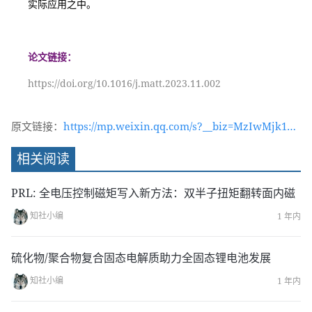
实际应用之中。
论文链接：
https://doi.org/10.1016/j.matt.2023.11.002
原文链接：
https://mp.weixin.qq.com/s?__biz=MzIwMjk1OT
c2MA==&mid=2247543667&idx=1&sn=7192da54
相关阅读
441e0d47c5290c9fd46a4ebd&chksm=96d4d58ca1
a35c9a2cdb3e8fe8ec2e20e2d45fe4e67bb17934c5
PRL: 全电压控制磁矩写入新方法：双半子扭矩翻转面内磁
b62ee244bd0d4ff7e8471aa0&token=2121033769
知社小编
1 年内
&lang=zh_CN#rd
硫化物/聚合物复合固态电解质助力全固态锂电池发展
知社小编
1 年内