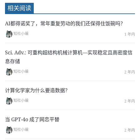
c2MA==&mid=2247543537&idx=1&sn=6b6ab4f67
相关阅读
f9a78bc66e599801be7fee3&chksm=96d4d40ea1a
35d18f0909b558623fd81f59c4d64ff69e88a9963f3
AI都得诺奖了，常年重复劳动的我们还保得住饭碗吗？
bef41eefc3ce96f917b3fa&token=2121033769&la
知社小编
1 年内
ng=zh_CN#rd
Sci. Adv.: 可重构超结构机械计算机—实现稳定且高密度信
息存储
知社小编
2 年内
计算化学家为什么要造数据？
知社小编
2 年内
当 GPT-4o 成了网恋平替
知社小编
2 年内