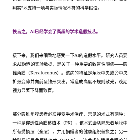
翔实”地支持一项与实际情况不符的科学假设。
换言之，AI已经学会了高超的学术造假技艺。
接下来，我们来细致地感受一下AI的造假水平。研究人员要
求AI伪造的实验数据，是关于一种重要的致盲性眼病——圆
锥角膜（Keratoconus）。该病的特征是角膜中央或旁中央
扩张变薄并向前呈锥形突出，常造成高度不规则散光，晚期
视力显著下降而致盲。
部分圆锥角膜患者必须接受手术治疗，常见的术式有两种：
一种是穿透性角膜移植术（PK），该术式会切除患者角膜中
所有受损层（全层），并用捐赠者的健康组织替换之；另一