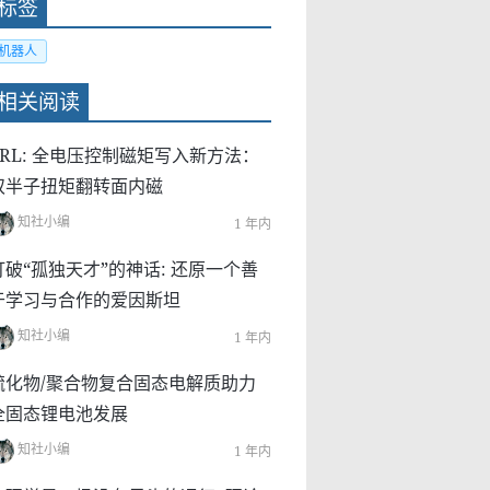
标签
机器人
相关阅读
PRL: 全电压控制磁矩写入新方法：
双半子扭矩翻转面内磁
知社小编
1 年内
打破“孤独天才”的神话: 还原一个善
于学习与合作的爱因斯坦
知社小编
1 年内
硫化物/聚合物复合固态电解质助力
全固态锂电池发展
知社小编
1 年内