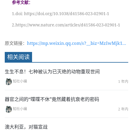
参考文献：
1.doi: https://doi.org/10.1038/d41586-023-02901-1
2.https://www.nature.com/articles/d41586-023-02901-1
原文链接：
https://mp.weixin.qq.com/s?__biz=MzIwMjk1OT
c2MA==&mid=2247542316&idx=1&sn=25015415a
相关阅读
5a66ee955c8cb95deebc8bf&chksm=96d4d8d3a1a
351c580a3a29d798ef0ece7ce0aa57deade855b661
生生不息！七种被认为已灭绝的动物重现世间
1e5f164799cc4da2f49735f&token=481026828&la
知社小编
1 年内
ng=zh_CN#rd
器官之间的“喋喋不休”竟然藏着抗衰老的密码
知社小编
2 年内
澳大利亚，对猫宣战