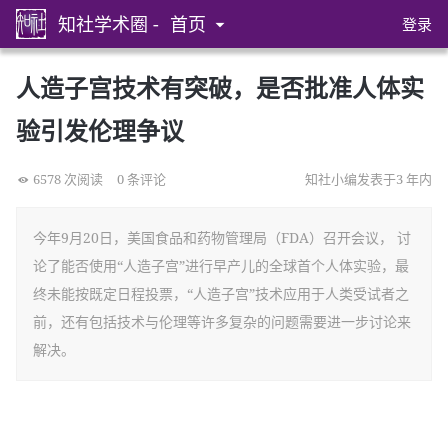
知社学术圈 -
首页
登录
人造子宫技术有突破，是否批准人体实
验引发伦理争议
6578 次阅读
0 条评论
知社小编发表于3 年内
今年9月20日，美国食品和药物管理局（FDA）召开会议， 讨
论了能否使用“人造子宫”进行早产儿的全球首个人体实验，最
终未能按既定日程投票，“人造子宫”技术应用于人类受试者之
前，还有包括技术与伦理等许多复杂的问题需要进一步讨论来
解决。