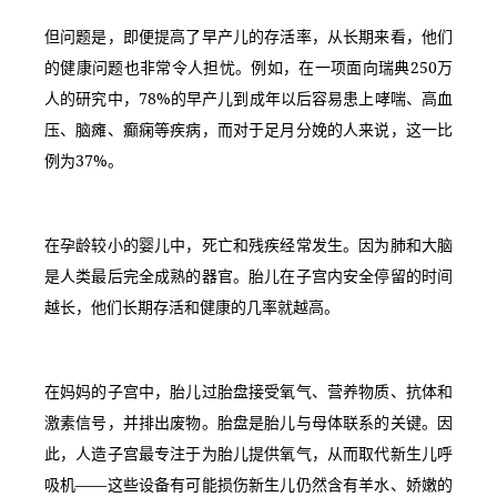
但问题是，即便提高了早产儿的存活率，从长期来看，他们
的健康问题也非常令人担忧。例如，在一项面向瑞典250万
人的研究中，78%的早产儿到成年以后容易患上哮喘、高血
压、脑瘫、癫痫等疾病，而对于足月分娩的人来说，这一比
例为37%。
在孕龄较小的婴儿中，死亡和残疾经常发生。因为肺和大脑
是人类最后完全成熟的器官。胎儿在子宫内安全停留的时间
越长，他们长期存活和健康的几率就越高。
在妈妈的子宫中，胎儿过胎盘接受氧气、营养物质、抗体和
激素信号，并排出废物。胎盘是胎儿与母体联系的关键。因
此，人造子宫最专注于为胎儿提供氧气，从而取代新生儿呼
吸机——这些设备有可能损伤新生儿仍然含有羊水、娇嫩的