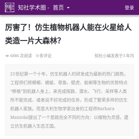
知社学术圈 -
首页
登录
厉害了！仿生植物机器人能在火星给人
类造一片大森林？
6886 次阅读
0 条评论
知社小编发表于3 年内
21世纪第一个十年，仿生机器人的研发成为最新的热门趋势。
工程师们将蝾螈、蜻蜓、章鱼、壁虎、蛤蜊等生物的优势特点
“移植”到机器人身上，来完成探路、潜水、飞行、采样等人类
所不能完成、或者说不好完成的任务，形成了繁荣多样的仿生
机器人家族。而意大利生物学家出身的工程师Barbara
Mazzolai提出了一个思路完全不同的方向：以植物为灵感，建
立仿生机器人生态王国。