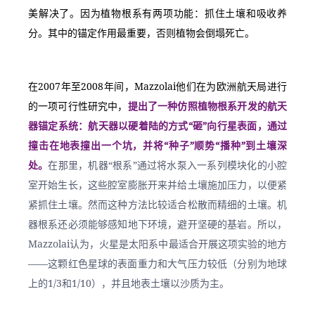
美解决了。因为植物根系有两项功能：抓住土壤和吸收养
分。其中的锚定作用最重要，否则植物会倒塌死亡。
在2007年至2008年间，Mazzolai他们在为欧洲航天局进行
的一项可行性研究中，
提出了一种仿照植物根系开发的航天
器锚定系统：航天器以硬着陆的方式“砸”向行星表面，通过
撞击在地表撞出一个坑，并将“种子”顺势“播种”到土壤深
处。
在那里，机器“根系”通过将水泵入一系列模块化的小腔
室开始生长，这些腔室膨胀开来并给土壤施加压力，以便紧
紧抓住土壤。然而这种方法比较适合松散而精细的土壤。机
器根系还必须能够感知地下环境，避开坚硬的基岩。所以，
Mazzolai认为，火星是太阳系中最适合开展这项实验的地方
——这颗红色星球的表面重力和大气压力较低（分别为地球
上的1/3和1/10），并且地表土壤以沙质为主。