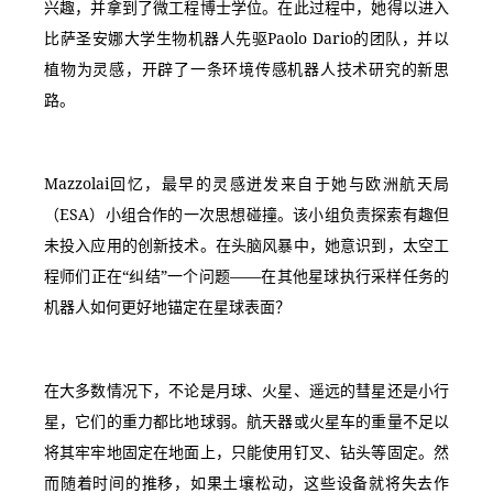
兴趣，并拿到了微工程博士学位。在此过程中，她得以进入
比萨圣安娜大学生物机器人先驱Paolo Dario的团队，并以
植物为灵感，开辟了一条环境传感机器人技术研究的新思
路。
Mazzolai回忆，最早的灵感迸发来自于她与欧洲航天局
（ESA）小组合作的一次思想碰撞。该小组负责探索有趣但
未投入应用的创新技术。在头脑风暴中，她意识到，太空工
程师们正在“纠结”一个问题——在其他星球执行采样任务的
机器人如何更好地锚定在星球表面？
在大多数情况下，不论是月球、火星、遥远的彗星还是小行
星，它们的重力都比地球弱。航天器或火星车的重量不足以
将其牢牢地固定在地面上，只能使用钉叉、钻头等固定。然
而随着时间的推移，如果土壤松动，这些设备就将失去作