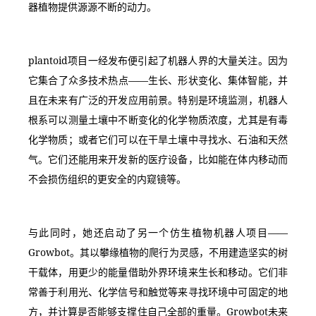
器植物提供源源不断的动力。
plantoid项目一经发布便引起了机器人界的大量关注。因为
它集合了众多技术热点——生长、形状变化、集体智能，并
且在未来有广泛的开发应用前景。特别是环境监测，机器人
根系可以测量土壤中不断变化的化学物质浓度，尤其是有毒
化学物质；或者它们可以在干旱土壤中寻找水、石油和天然
气。它们还能用来开发新的医疗设备，比如能在体内移动而
不会损伤组织的更安全的内窥镜等。
与此同时，她还启动了另一个仿生植物机器人项目——
Growbot。其以攀缘植物的爬行为灵感，不用建造坚实的树
干载体，用更少的能量借助外界环境来生长和移动。它们非
常善于利用光、化学信号和触觉等来寻找环境中可固定的地
方，并计算是否能够支撑住自己全部的重量。Growbot未来