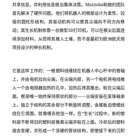
共享信息，并利用信息做出集体决策。Mazzolai和她的团队
首先解决了硬件问题。他们将机器人的根部设计为柔性、铰
接的圆柱形结构，其驱动机构可以使其尖端向不同方向移
动；其生长机制依靠一台微型3D打印机，可以在根尖后面连
续添加材料，从而将其推入土壤，而不是最初为欧洲航天局
项目设计的伸长机制。
它是这样工作的：一根塑料线缠绕在机器人中心杆中的卷轴
上，并由电机拉向尖端。在尖端内部，另一个电机将电线推
入一个由电阻器加热的孔中，加热后将其推出，粘在尖端后
面。根部唯一始终保持原状的部分——尖端安装在滚珠轴承
上，独立于结构的其余部分不断旋转调整，金属板迫使细丝
绕在它周围，就像缠吉他弦一样。在“生长”过程中，新的塑
料层不断将旧的塑料层推离尖端并粘在上面。冷却后的塑料
层会变硬，并形成一个坚硬的管状结构，即使接下来的沉积