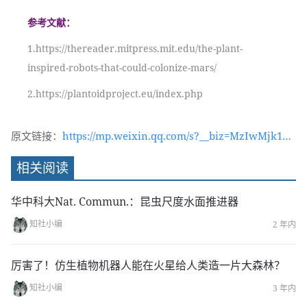
参考文献：
1.https://thereader.mitpress.mit.edu/the-plant-
inspired-robots-that-could-colonize-mars/
2.https://plantoidproject.eu/index.php
原文链接：
https://mp.weixin.qq.com/s?__biz=MzIwMjk1OT
c2MA==&mid=2247541340&idx=1&sn=38e55c2ac
相关阅读
e052e677ba2d061d02ede4f&chksm=96d4dca3a1a
355b5d36203fa37cd39fff30ebb7f9191e70822ccb8
华中科大Nat. Commun.：昆虫尺度水面推进器
c32f2190d3b0bfb581a050&token=708789004&lan
知社小编
2 年内
g=zh_CN#rd
厉害了！仿生植物机器人能在火星给人类造一片大森林？
知社小编
3 年内