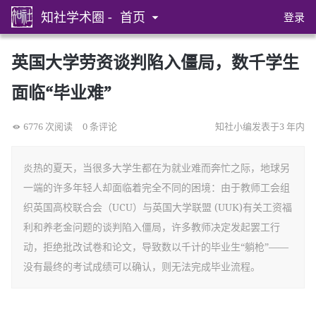
知社学术圈 -
首页
登录
英国大学劳资谈判陷入僵局，数千学生
面临“毕业难”
6776 次阅读
0 条评论
知社小编发表于3 年内
炎热的夏天，当很多大学生都在为就业难而奔忙之际，地球另
一端的许多年轻人却面临着完全不同的困境：由于教师工会组
织英国高校联合会（UCU）与英国大学联盟 (UUK)有关工资福
利和养老金问题的谈判陷入僵局，许多教师决定发起罢工行
动，拒绝批改试卷和论文，导致数以千计的毕业生“躺枪”——
没有最终的考试成绩可以确认，则无法完成毕业流程。