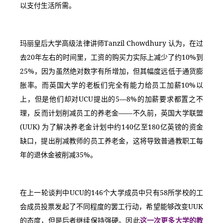
以支付生活所需。
玛丽皇后大学高级法律讲师Tanzil Chowdhury 认为，在过
去20年左右的时间里，工资的购买力实际上减少了约10%到
25%，因为虽然绝对数字有所增加，但其幅度远低于通货膨
胀率。而英国大学的老板们完全有能力给员工加薪10%以
上，但是他们却对UCU提出的5—8%的加薪要求都置之不
理，反而计划削减员工的养老金——不久前，英国大学联盟 
(UUK) 为了解决养老金计划中约140亿至180亿英镑的资金
缺口，提出削减教师的员工养老金，这将导致普通教职工每
年的退休金被削减35%。
在上一轮谈判中UCU的146个大学成员中只有58所学校的工
会成员投票发起了不同程度的罢工行动，希望能够改变UUK
的态度，但是后者继续保持强硬。因此
这一次更多大学的教