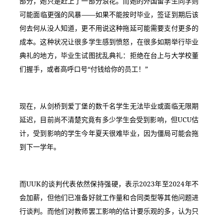
部分，她只是赶上了一部分浪花。而她的外国留学生同学则
可能面临更强的风暴——如果不能按时毕业，签证到期后该
何去何从没人知道，更不用说这种拖延可能需要支付更多的
成本。这种状况让很多学生感到愤怒，在很多如期举行毕业
典礼的地方，毕业生试图扰乱典礼：拒绝在台上与大学校董
们握手，或者高呼口号“付钱给你的员工！”
现在，从剑桥到爱丁堡的数千名学生无法毕业或面临无限期
延迟，目前尚不清楚究竟有多少学生会受到影响，但UCU估
计，受到影响的学生今年夏天很难毕业，因为僵局可能会拖
到下一学年。
而UUK的谈判代表依然保持强硬，表示2023年至2024年不
会加薪，但他们已准备好就工作量和合同类型等其他问题进
行谈判。而他们对教师罢工影响的估计要乐观的多，认为只