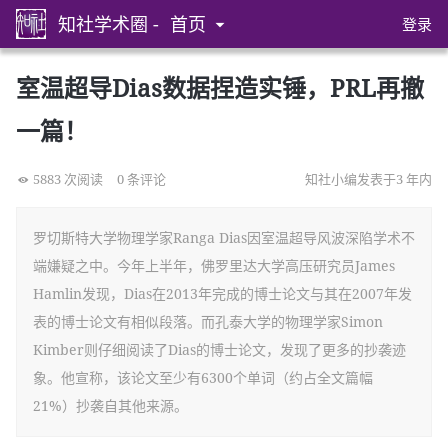
知社学术圈 -
首页
登录
室温超导Dias数据捏造实锤，PRL再撤
一篇！
5883 次阅读
0 条评论
知社小编发表于3 年内
罗切斯特大学物理学家Ranga Dias因室温超导风波深陷学术不
端嫌疑之中。今年上半年，佛罗里达大学高压研究员James
Hamlin发现，Dias在2013年完成的博士论文与其在2007年发
表的博士论文有相似段落。而孔泰大学的物理学家Simon
Kimber则仔细阅读了Dias的博士论文，发现了更多的抄袭迹
象。他宣称，该论文至少有6300个单词（约占全文篇幅
21%）抄袭自其他来源。