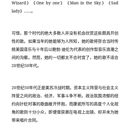
Wizard》《One by one》《Man in the Sky》《Sad 
lady》……。
可惜，那个时代的绝大多数人并没有机会欣赏这些颇具开创
性的歌。如果当年的她能够为人所知，她的歌将弥合当时传
统美国音乐与十年后以鲍勃·迪伦为代表的创作型音乐浪潮之
间的沟壑。然而，她的一切都太不合时宜了，她的歌不适合
20世纪50年代。
20世纪50年代正是美苏冷战时期。资本主义阵营与社会主义
阵营之间的政治、经济、军事斗争不断。政治氛围浓郁的纽
约向针砭时事的歌曲敞开怀抱，而康妮所写的高度个人化视
角的歌则十分小众，即便曾获邀在电视上出镜，却并未为她
带来唱片合同。