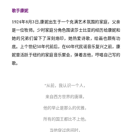
歌手康妮
1924年8月3日,康妮出生于一个充满艺术氛围的家庭，父亲
是一位牧师。少时家庭分角色围读莎士比亚的经历给康妮和
她的兄弟们留下了深刻烙印，她热爱诗歌，绘画也颇有功
底。上个世纪50年代前后，在60年代民谣音乐复兴之前，康
妮曾活跃于纽约的家庭音乐聚会，弹着吉他，哼唱自己写的
歌。
“从前，我认识一个人，
来自西方世界的唐璜，
他的举止是那么的优雅，
所有的国王都比不上他。
当他穿过房间时，