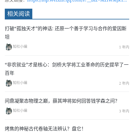
c2MA==&mid=2247539548&idx=1&sn=5b94bac1
相关阅读
0a6e30de3077738fc7d13b2e&chksm=96d4a5a3a1
a32cb58a8afc11b691e212177d12a59b7471e1a995
打破“孤独天才”的神话: 还原一个善于学习与合作的爱因斯
28ee9762975ffcf710472b33&token=1869565976&
坦
lang=zh_CN#rd
知社小编
1 年内
“非农就业”才是核心：剑桥大学将工业革命的历史提早了一
百年
知社小编
2 年内
问鼎凝聚态物理之巅，薛其坤将如何回答钱学森之问？
知社小编
3 年内
烤焦的神秘古代卷轴无法辨认？盘它！