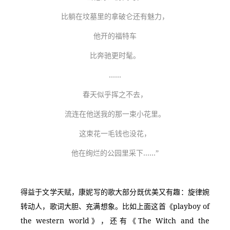
比躺在坟墓里的拿破仑还有魅力，
他开的福特车
比奔驰更时髦。
……
春天似乎挥之不去，
流连在他送我的那一束小花里。
这束花一毛钱也没花，
他在绚烂的公园里采下……”
得益于文学天赋，康妮写的歌大部分既优美又有趣：旋律婉
转动人，歌词大胆、充满想象。比如上面这首《playboy of 
the western world》，还有《The Witch and the 