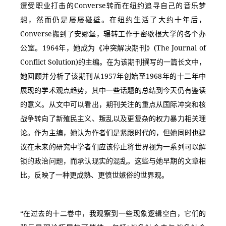
遭受职业打击的Converse转而在纽约追寻自己的音乐梦
想，然而仍是屡屡碰壁。在纽约生活了大约十年后，
Converse搬到了安娜堡，辗转工作于密歇根大学的各个办
公室。1964年，她成为《冲突解决期刊》(The Journal of 
Conflict Solution)的主编。在为该期刊撰写的一篇长文中，
她回顾并分析了该期刊从1957年创始至1968年的十二年中
展现的学术观点趋势，其中一些话题的总结到今天仍有鉴读
的意义。从文中可以看出，期刊关注的重点从国际冲突和核
战争转向了新殖民主义、叛乱以及更复杂的权力暴力相关理
论。作为主编，她认为作者们是紧跟时代的，但她同时也建
议在未来的研究中学者们应该停止将世界视为一系列可以解
锁的政治问题，而承认现实的混乱。这些与她早期的文章相
比，反映了一种更成熟、更愤世嫉俗的世界观。
“在过去的十二卷中，我观察到一些现象逻辑空白，它们的