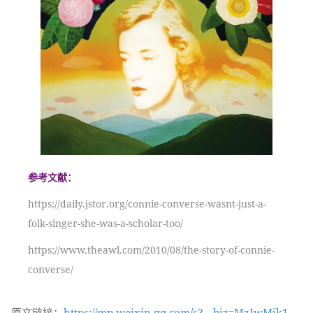
参考文献：
https://daily.jstor.org/connie-converse-wasnt-just-a-
folk-singer-she-was-a-scholar-too/
https://www.theawl.com/2010/08/the-story-of-connie-
converse/
原文链接：
https://mp.weixin.qq.com/s?__biz=MzIwMjk1OT