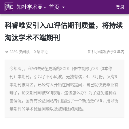
知社学术圈 -
首页
登录
科睿唯安引入AI评估期刊质量，将持续
淘汰学术不端期刊
2292 次阅读
0 条评论
知社小编发表于3 年内
今年3月，科睿唯安在更新的SCIE目录中剔除了35（3本停
刊）本期刊，引起了不小风波。无独有偶，4、5月份，又有5
本期刊被除名。已经有人开始在网站提问，自己就快要毕业答
辩了，论文期刊却被SCI除籍，这该怎么办？为了避免这种踩
雷情况，国外有公益网站专门提出了一个新指数CAR，用以衡
量期刊的学术诚信问题以及被剔除的风险。