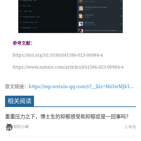
参考文献：
https://doi.org/10.1038/d41586-023-00984-4
https://www.nature.com/articles/d41586-023-00984-4
原文链接：
https://mp.weixin.qq.com/s?__biz=MzIwMjk1OT
c2MA==&mid=2247538836&idx=1&sn=089a4f2ba
相关阅读
eabfcc6b1ff87c71f5196fe&chksm=96d4a66ba1a3
2f7d5fac35ff0b8b8f30dae4230b2f74cc37e228ce53
重重压力之下，博士生的抑郁感受和抑郁症是一回事吗？
1ed561db1840c6ac7597&token=714834723&lang
知社小编
2 年内
=zh_CN#rd