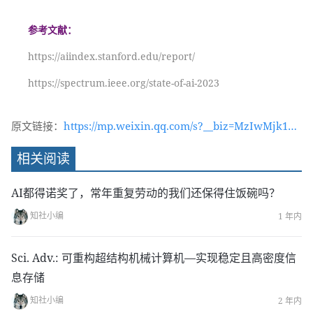
参考文献：
https://aiindex.stanford.edu/report/
https://spectrum.ieee.org/state-of-ai-2023
原文链接：
https://mp.weixin.qq.com/s?__biz=MzIwMjk1OT
c2MA==&mid=2247538527&idx=1&sn=720570fe1
相关阅读
36b5b53db2ba38d84e9c363&chksm=96d4a9a0a1
a320b6ba27b72b0e4e4fb7014e6a902c2a174510c6
AI都得诺奖了，常年重复劳动的我们还保得住饭碗吗？
7605ed3c3bca9974e4e52b59&token=1885728300
知社小编
1 年内
&lang=zh_CN#rd
Sci. Adv.: 可重构超结构机械计算机—实现稳定且高密度信
息存储
知社小编
2 年内