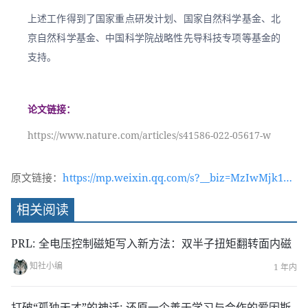
上述工作得到了国家重点研发计划、国家自然科学基金、北
京自然科学基金、中国科学院战略性先导科技专项等基金的
支持。
论文链接：
https://www.nature.com/articles/s41586-022-05617-w
原文链接：
https://mp.weixin.qq.com/s?__biz=MzIwMjk1OT
c2MA==&mid=2247537252&idx=1&sn=4891b3e3
相关阅读
e4b0535936a1eb555eefabe3&chksm=96d4ac9ba1
a3258db0e766e358a963a7cbfb3d11bdcbf039e0de
PRL: 全电压控制磁矩写入新方法：双半子扭矩翻转面内磁
03fc053d97d1ca16f5d6a224&token=1058020187&
知社小编
1 年内
lang=zh_CN#rd
打破“孤独天才”的神话: 还原一个善于学习与合作的爱因斯