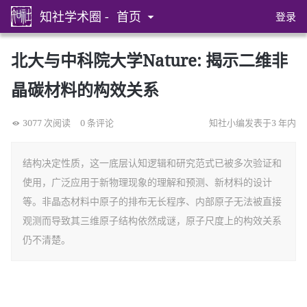
知社学术圈 -
首页
登录
北大与中科院大学Nature: 揭示二维非
晶碳材料的构效关系
3077 次阅读
0 条评论
知社小编发表于3 年内
结构决定性质，这一底层认知逻辑和研究范式已被多次验证和
使用，广泛应用于新物理现象的理解和预测、新材料的设计
等。非晶态材料中原子的排布无长程序、内部原子无法被直接
观测而导致其三维原子结构依然成谜，原子尺度上的构效关系
仍不清楚。