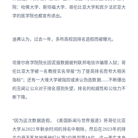
院：哈佛大学、斯坦福大学、哥伦比亚大学和宾夕法尼亚大
学的医学院也都宣布退出。
迪弗认为，过去一年，多所高校因排名造假而被曝光。
坦普尔商学院院长因谎报数据被判联邦电信诈骗罪入狱；哥
伦比亚大学被一名教授实名举报“为了提高排名而夸大相关
指标”；还有一大堆大学被指控或承认伪造数据……不断爆出
的丑闻让公众对于排名感到失望，排名的权威性和公信力不
断下降。
“因为这次数据造假，《美国新闻与世界报道》将哥伦比亚
大学从2022年剩余时间的排名中剔除，然后在2023年的排
名中毫不客气地将他们从第2位甩到第18位。这一事实本身