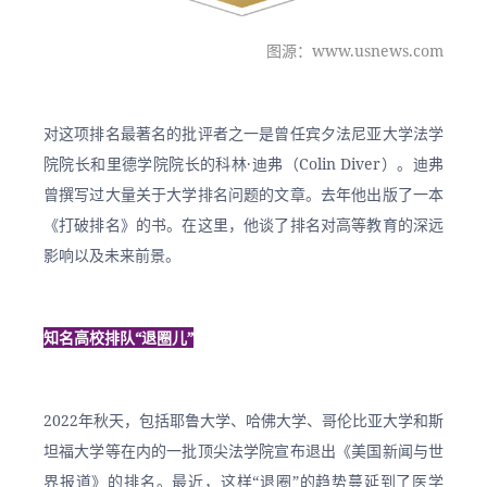
图源：www.usnews.com
对这项排名最著名的批评者之一是曾任宾夕法尼亚大学法学
院院长和里德学院院长的科林·迪弗（Colin Diver）。迪弗
曾撰写过大量关于大学排名问题的文章。去年他出版了一本
《打破排名》的书。在这里，他谈了排名对高等教育的深远
影响以及未来前景。
知名高校排队“退圈儿”
2022年秋天，包括耶鲁大学、哈佛大学、哥伦比亚大学和斯
坦福大学等在内的一批顶尖法学院宣布退出《美国新闻与世
界报道》的排名。最近，这样“退圈”的趋势蔓延到了医学