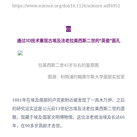
https://www.science.org/doi/10.1126/science.adf4952
03
通过3D技术重现古埃及法老拉美西斯二世的“英俊”面孔
拉美西斯二世45岁左右的复原图
图源：利物浦约翰摩尔斯大学面部实验室
1881年在埃及南部的卢克索附近被发现了一具木乃伊，之后
的研究证实这是公元前13世纪古埃及法老拉美西斯二世的遗
骸，现藏于埃及国家文明博物馆。这位法老统治埃及长达66
年，在90多岁高龄才去世。