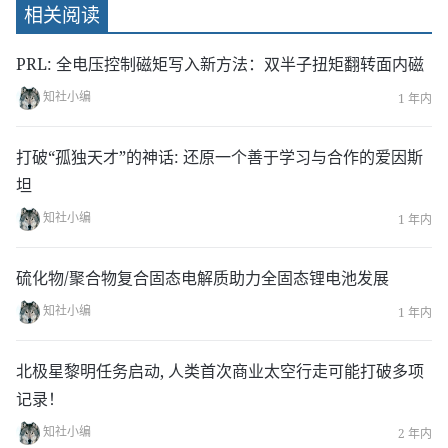
相关阅读
ca6ec1f204e7b3e681e4fb99&chksm=96d4b399a1
a33a8f8ffe31c7569a58a6b14e12129c5f944cb9fcf2
PRL: 全电压控制磁矩写入新方法：双半子扭矩翻转面内磁
30e7aa9be163378b206543&token=1727150483&l
知社小编
1 年内
ang=zh_CN#rd
打破“孤独天才”的神话: 还原一个善于学习与合作的爱因斯
坦
知社小编
1 年内
硫化物/聚合物复合固态电解质助力全固态锂电池发展
知社小编
1 年内
北极星黎明任务启动, 人类首次商业太空行走可能打破多项
记录！
知社小编
2 年内