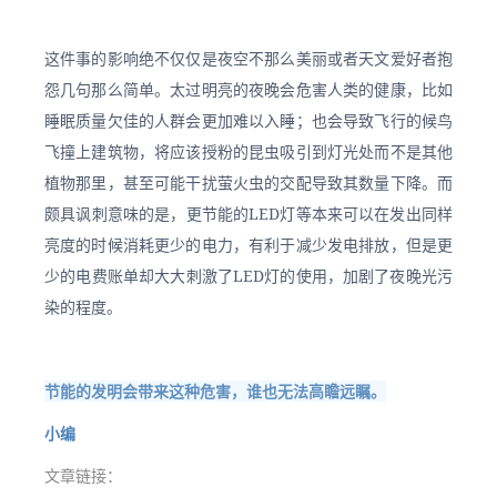
这件事的影响绝不仅仅是夜空不那么美丽或者天文爱好者抱
怨几句那么简单。太过明亮的夜晚会危害人类的健康，比如
睡眠质量欠佳的人群会更加难以入睡；也会导致飞行的候鸟
飞撞上建筑物，将应该授粉的昆虫吸引到灯光处而不是其他
植物那里，甚至可能干扰萤火虫的交配导致其数量下降。而
颇具讽刺意味的是，更节能的LED灯等本来可以在发出同样
亮度的时候消耗更少的电力，有利于减少发电排放，但是更
少的电费账单却大大刺激了LED灯的使用，加剧了夜晚光污
染的程度。
节能的发明会带来这种危害，谁也无法高瞻远瞩。
小编
文章链接：