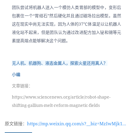
团队尝试将机器人送入一个模仿人类胃部的模型中，变形后
包裹住一个“胃结石”然后硬化并且通过磁场拉出模型。虽然
这在现实中尚无法实现，因为人体的37℃体温足以让机器人
液化站不起来，但是团队认为通过改进配方加入铋和锡等元
素提高熔点能够解决这个问题。
无人机、机器狗、液态金属人，探索火星还用真人？
小编
文章链接：
https://www.sciencenews.org/article/robot-shape-
shifting-gallium-melt-reform-magnetic-fields
原文链接：
https://mp.weixin.qq.com/s?__biz=MzIwMjk1OT
c2MA==&mid=2247535974&idx=1&sn=1685aedd