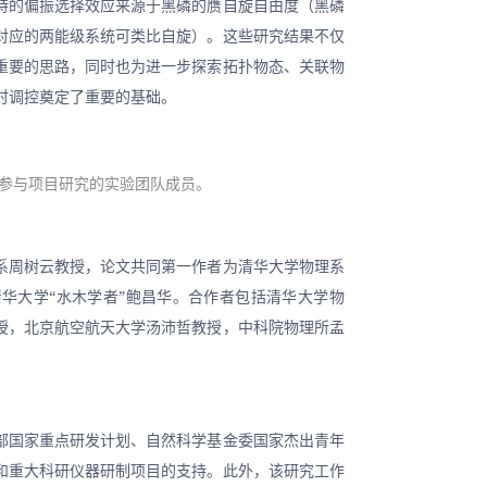
特的偏振选择效应来源于黑磷的赝自旋自由度（黑磷
对应的两能级系统可类比自旋）。这些研究结果不仅
重要的思路，同时也为进一步探索拓扑物态、关联物
时调控奠定了重要的基础。
：参与项目研究的实验团队成员。
系周树云教授，论文共同第一作者为清华大学物理系
清华大学“水木学者”鲍昌华。合作者包括清华大学物
授，北京航空航天大学汤沛哲教授，中科院物理所孟
部国家重点研发计划、自然科学基金委国家杰出青年
和重大科研仪器研制项目的支持。此外，该研究工作