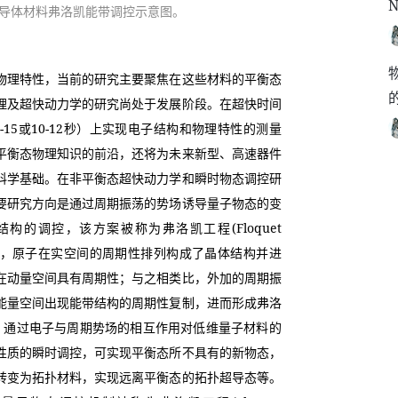
N
半导体材料弗洛凯能带调控示意图。
物理特性，当前的研究主要聚焦在这些材料的平衡态
理及超快动力学的研究尚处于发展阶段。在超快时间
-15或10-12秒）上实现电子结构和物理特性的测量
平衡态物理知识的前沿，还将为未来新型、高速器件
科学基础。在非平衡态超快动力学和瞬时物态调控研
要研究方向是通过周期振荡的势场诱导量子物态的变
的调控，该方案被称为弗洛凯工程(Floquet 
在晶体中，原子在实空间的周期性排列构成了晶体结构并进
在动量空间具有周期性；与之相类比，外加的周期振
能量空间出现能带结构的周期性复制，进而形成弗洛
，通过电子与周期势场的相互作用对低维量子材料的
性质的瞬时调控，可实现平衡态所不具有的新物态，
转变为拓扑材料，实现远离平衡态的拓扑超导态等。