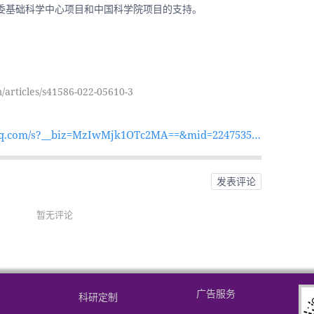
委基础科学中心项目和中国科学院项目的支持。
/articles/s41586-022-05610-3
.qq.com/s?__biz=MzIwMjk1OTc2MA==&mid=22475358
f1eba0de16a6d5dd0de477d3ebae&chksm=96d4b3eaa1
9eb274f34e3b65ef7f22e95a3786f99a89d726eca84b578d
发表评论
83&lang=zh_CN#rd
暂无评论
广告服务
科研定制