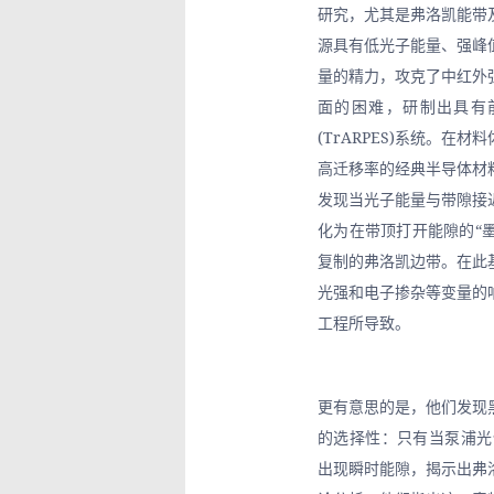
研究，尤其是弗洛凯能带
源具有低光子能量、强峰
量的精力，攻克了中红外
面的困难，研制出具有
(TrARPES)系统。
高迁移率的经典半导体材
发现当光子能量与带隙接
化为在带顶打开能隙的“
复制的弗洛凯边带。在此
光强和电子掺杂等变量的
工程所导致。
更有意思的是，他们发现
的选择性：只有当泵浦光偏
出现瞬时能隙，揭示出弗