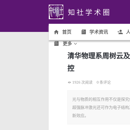
知 社 学 术 圈
首页
学术资讯
人
更多
清华物理系周树云及
控
1926 次阅读
0 条评论
光与物质的相互作用不仅是探究
超强脉冲激光还可作为电子结构
新效应。