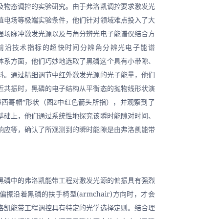
及物态调控的实验研究。由于弗洛凯调控要求激发光
值电场等极端实验条件，他们针对领域难点投入了大
强场脉冲激发光源以及与角分辨光电子能谱仪结合方
前沿技术指标的超快时间分辨角分辨光电子能谱
在材料体系方面，他们巧妙地选取了黑磷这个具有小带隙、
料。通过精细调节中红外激发光源的光子能量，他们
近共振时，黑磷的电子结构从平衡态的抛物线形状演
墨西哥帽”形状（图2中红色箭头所指），并观察到了
基础上，他们通过系统性地探究该瞬时能隙对时间、
响应等，确认了所观测到的瞬时能隙是由弗洛凯能带
黑磷中的弗洛凯能带工程对激发光源的偏振具有强烈
振沿着黑磷的扶手椅型(armchair)方向时，才会
洛凯能带工程调控具有特定的光学选择定则。结合理