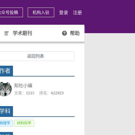
登录
注册
公众号投稿
机构入驻
学术期刊
帮助
返回列表
作者
知社小编
文章：
1215
排名：
622923
学科
物理学
材料科学