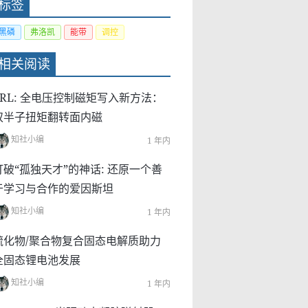
标签
黑磷
弗洛凯
能带
调控
相关阅读
PRL: 全电压控制磁矩写入新方法：
双半子扭矩翻转面内磁
知社小编
1 年内
打破“孤独天才”的神话: 还原一个善
于学习与合作的爱因斯坦
知社小编
1 年内
硫化物/聚合物复合固态电解质助力
全固态锂电池发展
知社小编
1 年内