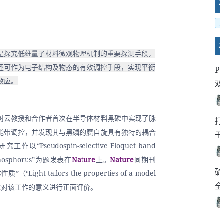
是探究低维量子材料微观物理机制的重要探测手段，
还可作为电子结构及物态的有效调控手段，实现平衡
效应。
树云教授和合作者首次在半导体材料黑磷中实现了脉
能带调控，并发现其与黑磷的赝自旋具有独特的耦合
Pseudospin-selective Floquet band 
k phosphorus”为题发表在
Nature
上。
Nature
同期刊
ght tailors the properties of a model 
评述文章对该工作的意义进行正面评价。