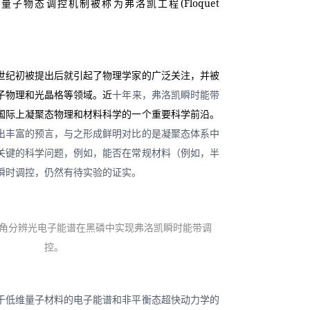
子物态调控机制被称为弗洛凯工程(Floquet 
世纪初被提出后就引起了物理学家的广泛关注，并被
子物理和光晶格等领域。近
十年来，弗洛凯瞬时能带
国际上凝聚态物理和材料科学的一个重要科学前沿。
出丰富的预言，与之形成鲜明对比的是凝聚态体系中
关键的科学问题，例如，能否在常规材料（例如，半
瞬时调控，仍然有待实验的证实。
辨角分辨光电子能谱在黑磷中实现弗洛凯瞬时能带调
控。
于低维量子材料的电子能谱和非平衡态超快动力学的