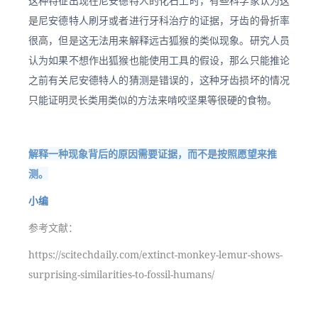
这种特征出现在尼安德特人的化石上时，有些科学家认为这
是尼安德特人刷牙或者进行牙科治疗的证据，牙齿的骨折率
很高，但是这无法用来解释远古狐猴的类似现象。研究人员
认为如果不想作出狐猴也能使用工具的假设，那么只能推论
之前有关尼安德特人的猜测是错误的，这种牙齿损坏的情况
只能证明灵长类用类似的方法来啃咬坚果等很硬的食物。
解释一种现象背后的原因需要证据，而不是按照愿望来推
测。
小编
参考文献：
https://scitechdaily.com/extinct-monkey-lemur-shows-
surprising-similarities-to-fossil-humans/