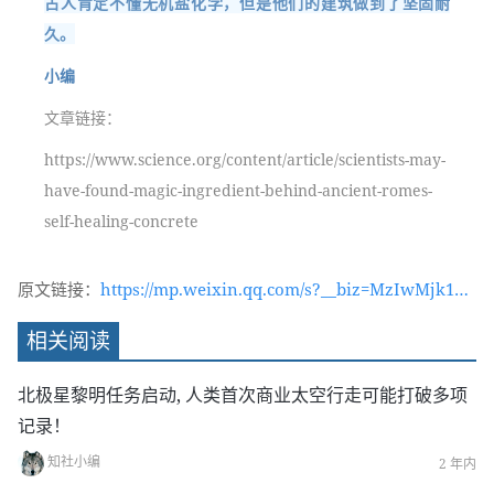
古人肯定不懂无机盐化学，但是他们的建筑做到了坚固耐
久。
小编
文章链接：
https://www.science.org/content/article/scientists-may-
have-found-magic-ingredient-behind-ancient-romes-
self-healing-concrete
原文链接：
https://mp.weixin.qq.com/s?__biz=MzIwMjk1OT
c2MA==&mid=2247535651&idx=1&sn=3bc486db
相关阅读
489406f7f3392c87f09b5450&chksm=96d4b2dca1
a33bca1c4a12f248a3514dd08dc0abfb86d724eb9e
北极星黎明任务启动, 人类首次商业太空行走可能打破多项
8bb236e50ba06f401e0471f6&token=229959015&l
记录！
ang=zh_CN#rd
知社小编
2 年内