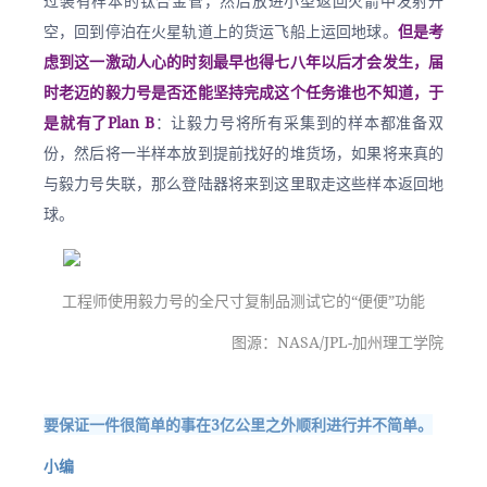
过装有样本的钛合金管，然后放进小型返回火箭中发射升
空，回到停泊在火星轨道上的货运飞船上运回地球。
但是考
虑到这一激动人心的时刻最早也得七八年以后才会发生，届
时老迈的毅力号是否还能坚持完成这个任务谁也不知道，于
是就有了Plan B
：让毅力号将所有采集到的样本都准备双
份，然后将一半样本放到提前找好的堆货场，如果将来真的
与毅力号失联，那么登陆器将来到这里取走这些样本返回地
球。
工程师使用毅力号的全尺寸复制品测试它的“便便”功能
图源：NASA/JPL-加州理工学院
要保证一件很简单的事在3亿公里之外顺利进行并不简单。
小编