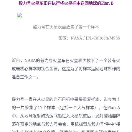
毅力号火星车正在执行将火星样本送回地球的Plan B
毅力号在火星表面放置了第一个样本
图源：NASA / JPL-Caltech/MSSS
近日，NASA的毅力号火星车在火星表面放下了一个装有火
成岩核心样本的钛合金管，这是为了将样本运回地球所作的
准备工作之一。
毅力号一直在从火星的岩石目标中采集重复样本，迄今为止
的一共采集了17个样本（包括一个大气样本）。在Plan A
中，从地球发射的货运飞船进入火星轨道后，发射登陆器降
落在预定的地点与毅力号会合，用机械臂从毅力号“手中”接