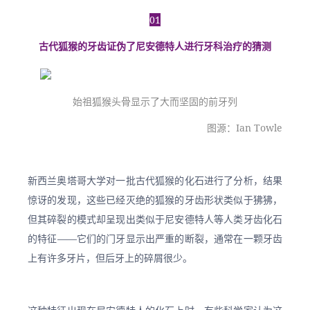
01
古代狐猴的牙齿证伪了尼安德特人进行牙科治疗的猜测
始祖狐猴头骨显示了大而坚固的前牙列
图源：Ian Towle
新西兰奥塔哥大学对一批古代狐猴的化石进行了分析，结果
惊讶的发现，这些已经灭绝的狐猴的牙齿形状类似于狒狒，
但其碎裂的模式却呈现出类似于尼安德特人等人类牙齿化石
的特征——它们的门牙显示出严重的断裂，通常在一颗牙齿
上有许多牙片，但后牙上的碎屑很少。