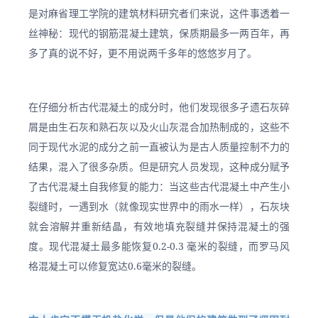
是对麻省理工学院的建筑材料研究者们来说，这件事透着一
丝神秘：现代的钢筋混凝土建筑，保质期最多一两百年，再
多了真的说不好，更不用说两千多年的悠悠岁月了。
在仔细分析古代混凝土的成分时，他们发现很多孑遗石灰碎
屑是由生石灰和熟石灰以及火山灰混合加热制成的，这些不
同于现代水泥的成分之前一直被认为是古人质量控制不力的
结果，混入了很多杂质。但是研究人员发现，这种成分赋予
了古代混凝土自我修复的能力：当这些古代混凝土中产生小
裂缝时，一遇到水（就像现实世界中的雨水一样），石灰块
就会溶解并重新结晶，有效地填充裂缝并保持混凝土的强
度。现代混凝土最多能恢复0.2-0.3 毫米的裂缝，而罗马风
格混凝土可以修复宽达0.6毫米的裂缝。