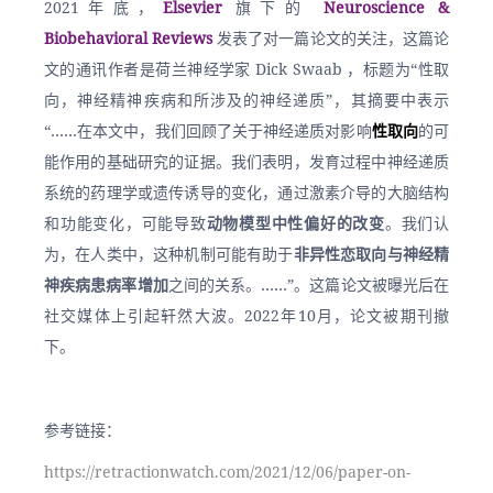
2021年底，
Elsevier
 旗下的 
Neuroscience & 
Biobehavioral Reviews
 发表了对一篇论文的关注，这篇论
文的通讯作者是荷兰神经学家 Dick Swaab ，标题为“性取
向，神经精神疾病和所涉及的神经递质”，其摘要中表示
“……在本文中，我们回顾了关于神经递质对影响
性取向
的可
能作用的基础研究的证据。我们表明，发育过程中神经递质
系统的药理学或遗传诱导的变化，通过激素介导的大脑结构
和功能变化，可能导致
动物模型中性偏好的改变
。我们认
为，在人类中，这种机制可能有助于
非异性恋取向与神经精
神疾病患病率增加
之间的关系。……”。这篇论文被曝光后在
社交媒体上引起轩然大波。2022年10月，论文被期刊撤
下。
参考链接：
https://retractionwatch.com/2021/12/06/paper-on-