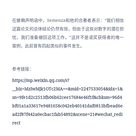
在撤稿声明函中，Semenza和他的合著者表示：“我们相信
这篇论文的总体结论仍然有效，但由于这些对数字的潜在担
忧，我们准备撤回这项工作。”这并不是诺奖获得者的唯一
案例，此前曾有四起类似的事件发生。
参考链接：
https://mp.weixin.qq.com/s?
__biz=MzIwMjk1OTc2MA==&mid=2247533054&idx=1&
sn=9fe1d2c2513fb06b62cee17684e46f1f&chksm=96d4
bf01a1a33617e9481658c042eb40141daf0813bfbead6e
ad2f87f442a0ecbac1fab54892&scene=21#wechat_redi
rect