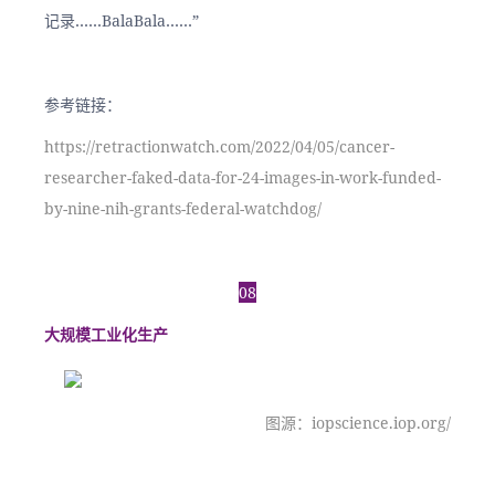
记录……BalaBala……”
参考链接：
https://retractionwatch.com/2022/04/05/cancer-
researcher-faked-data-for-24-images-in-work-funded-
by-nine-nih-grants-federal-watchdog/
08
大规模工业化生产
图源：iopscience.iop.org/