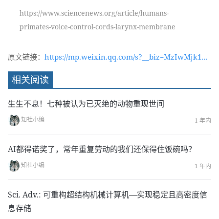
https://www.sciencenews.org/article/humans-
primates-voice-control-cords-larynx-membrane
原文链接：
https://mp.weixin.qq.com/s?__biz=MzIwMjk1OT
c2MA==&mid=2247534097&idx=1&sn=6007fd029
相关阅读
11a6b63235ddaac22d23361&chksm=96d4b8eea1
a331f8dd8def3448c224bf2f84b920ae27c1f96a6bf
生生不息！七种被认为已灭绝的动物重现世间
c4665cdb2852f7336ab89d4&token=47339395&la
知社小编
1 年内
ng=zh_CN#rd
AI都得诺奖了，常年重复劳动的我们还保得住饭碗吗？
知社小编
1 年内
Sci. Adv.: 可重构超结构机械计算机—实现稳定且高密度信
息存储