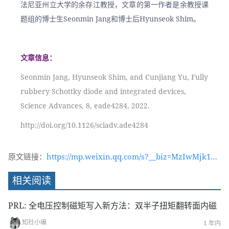
法尼亚州立大学的余存江教授，文章的第一作者是余教授课
题组的博士生Seonmin Jang和博士后Hyunseok Shim。
文章信息：
Seonmin Jang, Hyunseok Shim, and Cunjiang Yu, Fully 
rubbery Schottky diode and integrated devices, 
Science Advances, 8, eade4284, 2022.
http://doi.org/10.1126/sciadv.ade4284
原文链接：
https://mp.weixin.qq.com/s?__biz=MzIwMjk1OT
c2MA==&mid=2247534044&idx=1&sn=59988d16f
相关阅读
c55f1f448aa13fe8fb2973b&chksm=96d4bb23a1a
332353bbb4a9998a5c368b5a90b7208b6d91a5236f
PRL: 全电压控制磁矩写入新方法：双半子扭矩翻转面内磁
d27dddef20ecffd19443087&token=900797134&la
知社小编
1 年内
ng=zh_CN#rd