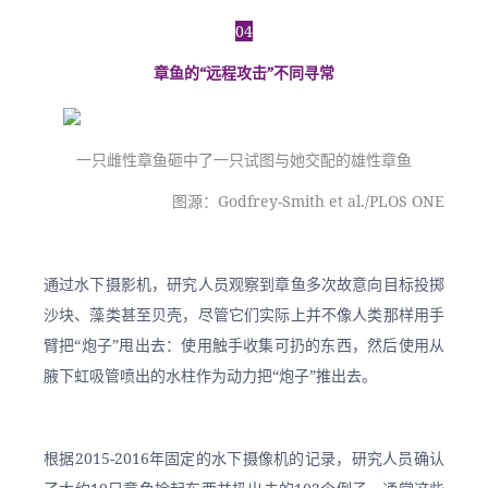
04
章鱼的“远程攻击”不同寻常
一只雌性章鱼砸中了一只试图与她交配的雄性章鱼
图源：Godfrey-Smith et al./PLOS ONE
通过水下摄影机，研究人员观察到章鱼多次故意向目标投掷
沙块、藻类甚至贝壳，尽管它们实际上并不像人类那样用手
臂把“炮子”甩出去：使用触手收集可扔的东西，然后使用从
腋下虹吸管喷出的水柱作为动力把“炮子”推出去。
根据2015-2016年固定的水下摄像机的记录，研究人员确认