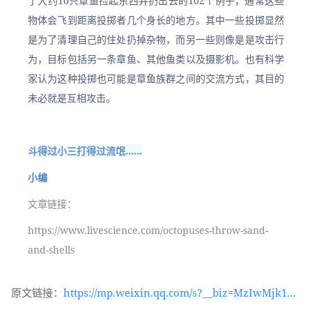
了大约10只章鱼捡起东西并扔出去的102个例子，通常这些
物体会飞到距离投掷者几个身长的地方。其中一些投掷显然
是为了清理自己的住处扔掉杂物，而另一些则像是是攻击行
为，目标包括另一条章鱼、其他鱼类以及摄影机。也有科学
家认为这种投掷也可能是章鱼族群之间的交流方式，其目的
未必就是互相攻击。
斗得过小三打得过流氓……
小编
文章链接：
https://www.livescience.com/octopuses-throw-sand-
and-shells
原文链接：
https://mp.weixin.qq.com/s?__biz=MzIwMjk1OT
c2MA==&mid=2247533646&idx=1&sn=3eaece6e9