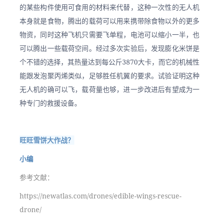
的某些构件使用可食用的材料来代替，这种一次性的无人机
本身就是食物，腾出的载荷可以用来携带除食物以外的更多
物资，同时这种飞机只需要飞单程，电池可以缩小一半，也
可以腾出一些载荷空间。经过多次实验后，发现膨化米饼是
个不错的选择，其热量达到每公斤3870大卡，而它的机械性
能跟发泡聚丙烯类似，足够胜任机翼的要求。试验证明这种
无人机的确可以飞，载荷量也够，进一步改进后有望成为一
种专门的救援设备。
旺旺雪饼大作战？
小编
参考文献：
https://newatlas.com/drones/edible-wings-rescue-
drone/