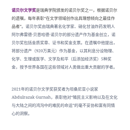
诺贝尔文学奖
是瑞典学院颁发的诺贝尔奖之一，根据诺贝尔
的遗嘱，每年表彰“在文学领域创作出具理想倾向之最佳作
品者”
。诺贝尔奖由瑞典著名化学家、硝化甘油炸药发明人
阿尔弗雷德·贝恩哈德·诺贝尔的部分遗产作为基金创立，诺
贝尔奖包括金质奖章、证书和奖金支票。在遗嘱中他提出，
将部分遗产（920万美元）作为基金，以其利息分设物理、
化学、生理或医学、文学及和平（后添加经济奖）5种奖
金，授予世界各国在这些领域对人类做出重大贡献的学者。
2021年的诺贝尔文学奖获奖者为坦桑尼亚小说家 
Abdulrazak Gurnah，表彰他对“殖民主义影响以及在文化
与大陆之间的鸿沟中的难民的命运”的毫不妥协和富有同情
心的洞察。