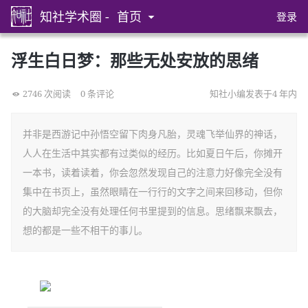
知社学术圈 -
首页
登录
浮生白日梦：那些无处安放的思绪
2746 次阅读
0 条评论
知社小编发表于4 年内
并非是西游记中孙悟空留下肉身凡胎，灵魂飞举仙界的神话，
人人在生活中其实都有过类似的经历。比如夏日午后，你摊开
一本书，读着读着，你会忽然发现自己的注意力好像完全没有
集中在书页上，虽然眼睛在一行行的文字之间来回移动，但你
的大脑却完全没有处理任何书里提到的信息。思绪飘来飘去，
想的都是一些不相干的事儿。