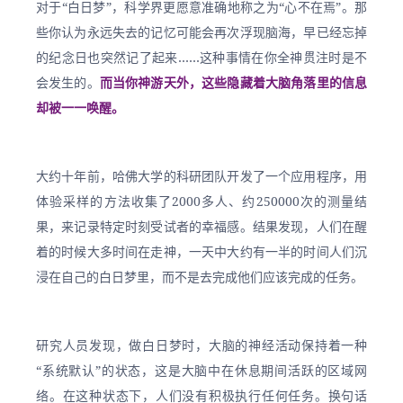
对于“白日梦”，科学界更愿意准确地称之为“心不在焉”。那
些你认为永远失去的记忆可能会再次浮现脑海，早已经忘掉
的纪念日也突然记了起来……这种事情在你全神贯注时是不
会发生的。
而当你神游天外，这些隐藏着大脑角落里的信息
却被一一唤醒。
大约十年前，哈佛大学的科研团队开发了一个应用程序，用
体验采样的方法收集了2000多人、约250000次的测量结
果，来记录特定时刻受试者的幸福感。结果发现，人们在醒
着的时候大多时间在走神，一天中大约有一半的时间人们沉
浸在自己的白日梦里，而不是去完成他们应该完成的任务。
研究人员发现，做白日梦时，大脑的神经活动保持着一种
“系统默认”的状态，这是大脑中在休息期间活跃的区域网
络。在这种状态下，人们没有积极执行任何任务。换句话