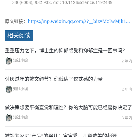
330(6006), 932-932. doi: 10.1126/science.1192439
原文链接：
https://mp.weixin.qq.com/s?__biz=MzIwMjk1OT
c2MA==&mid=2247531745&idx=1&sn=b92f03181
相关阅读
5fd907720e4ad6fa91971ce&chksm=96d4821ea1a
30b08ce523737d6e885ed159858b117a21ab436879
重重压力之下，博士生的抑郁感受和抑郁症是一回事吗？
bda498ef335b2c6c082ecd9&token=2095536265&l
知社小编
2 年内
ang=zh_CN#rd
讨厌过年的繁文缛节？你低估了仪式感的力量
知社小编
2 年内
做决策想要平衡直觉和理性？你的大脑可能已经替你决定了
知社小编
3 年内
被视为家庭“产品”的婴儿：宝宝秀，儿童选美的起源