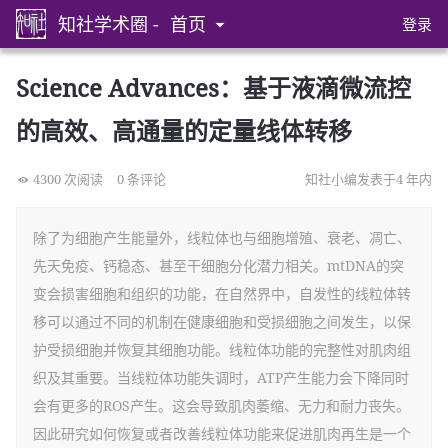
知社学术圈 -
首页
登录
Science Advances：基于液滴微流控
的高效、高通量的定量线体转移
4300 次阅读
0 条评论
知社小编发表于4 年内
除了为细胞产生能量外，线粒体也与细胞增殖、衰老、凋亡、
先天免疫、钙稳态、甚至干细胞分化潜力相关。mtDNA的突
变会损害细胞和组织的功能，在自然界中，自发性的线粒体转
移可以通过不同的机制在健康细胞和受损细胞之间发生，以保
护受损细胞并恢复其细胞功能。线粒体功能的完整性对肌肉组
织及其重要。当线粒体功能失调时，ATP产生能力会下降同时
会有更多的ROS产生。这会导致肌肉萎缩、无力和耐力丧失。
因此研究如何恢复或者改善线粒体功能来促进肌肉再生是一个