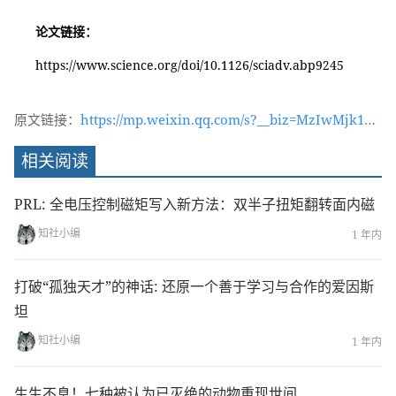
论文链接：
https://www.science.org/doi/10.1126/sciadv.abp9245
原文链接：
https://mp.weixin.qq.com/s?__biz=MzIwMjk1OT
c2MA==&mid=2247531465&idx=1&sn=f11ca4518
相关阅读
8781ec62a10ff6f630a4695&chksm=96d48536a1a3
0c201b8a73c856e509fd0a075376dc9338a4136888
PRL: 全电压控制磁矩写入新方法：双半子扭矩翻转面内磁
d070b71eddbce5d396e485&token=535376751&la
知社小编
1 年内
ng=zh_CN#rd
打破“孤独天才”的神话: 还原一个善于学习与合作的爱因斯
坦
知社小编
1 年内
生生不息！七种被认为已灭绝的动物重现世间