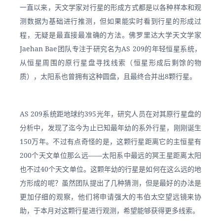
一直以来，天文学家对行星的形成方式都是以各种样本和观
测数据为基础进行推测，但如果能实时看到行星的形成过
程，无疑是最直接最准确的方法。佛罗里达大学天文学家
Jaehan Bae团队专注于研究名为AS 209的年轻恒星系统，
从恒星周围的原行星盘寻找线索（恒星形成后剩馀的物
质），太阳系也曾拥有这种圆盘，且最终合并出8颗行星。
AS 209系统距地球约395光年，研究人员在对其原行星盘的
分析中，发现了迄今为止已知最年幼的系外行星，刚刚诞生
150万年。不过有点奇怪的是，这颗行星距离它的主恒星有
200个天文单位那么远——太阳系中最远的冥王星距离太阳
也不过40个天文单位。这颗年幼的行星是如何在这么远的地
方形成的呢？虽然团队提出了几种猜测，但是最好的办法是
更加仔细的观察，他们将申请强大的韦伯太空望远镜来协
助，于本月对这颗行星进行观测，希望能够获得更多线索。