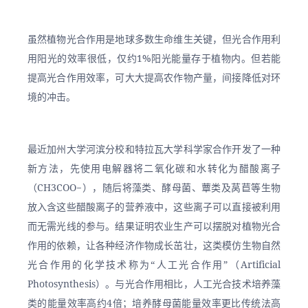
虽然植物光合作用是地球多数生命维生关键，但光合作用利
用阳光的效率很低，仅约1%阳光能量存于植物内。但若能
提高光合作用效率，可大大提高农作物产量，间接降低对环
境的冲击。
最近加州大学河滨分校和特拉瓦大学科学家合作开发了一种
新方法，先使用电解器将二氧化碳和水转化为醋酸离子
（CH3COO−），随后将藻类、酵母菌、蕈类及莴苣等生物
放入含这些醋酸离子的营养液中，这些离子可以直接被利用
而无需光线的参与。结果证明农业生产可以摆脱对植物光合
作用的依赖，让各种经济作物成长茁壮，这类模仿生物自然
光合作用的化学技术称为“人工光合作用”（Artificial 
Photosynthesis）。与光合作用相比，人工光合技术培养藻
类的能量效率高约4倍；培养酵母菌能量效率更比传统法高