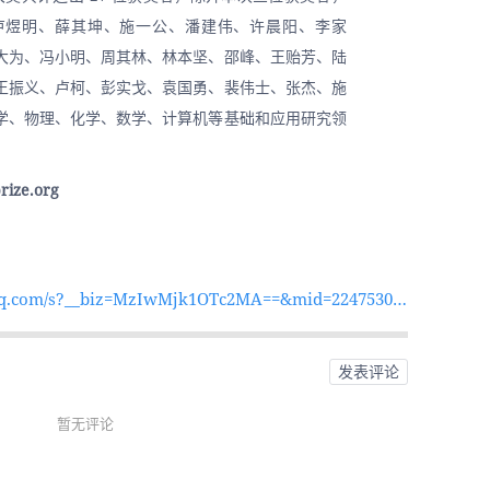
卢煜明、薛其坤、施一公、潘建伟、许晨阳、李家
大为、冯小明、周其林、林本坚、邵峰、王贻芳、陆
王振义、卢柯、彭实戈、袁国勇、裴伟士、张杰、施
学、物理、化学、数学、计算机等基础和应用研究领
ize.org
.qq.com/s?__biz=MzIwMjk1OTc2MA==&mid=22475306
a881cfd58540ae0300e39eee7ec&chksm=96d48642a1a
34de0c74c125d4306c162a9ecc279e8e93ab907c162bf84d
发表评论
&lang=zh_CN#rd
暂无评论