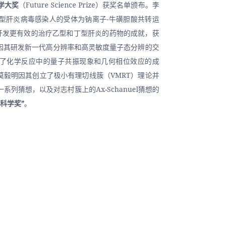
科学大奖
（Future Science Prize）获奖名单颁布。李
型肝炎病毒感染人的受体为钠离子-牛磺胆酸共转运
于开发更有效的治疗乙型和丁型肝炎的药物的成就，获
明因其研发新一代高分辨率和高灵敏度量子态分辨的交
了化学反应中的量子共振现象和几何相位效应的成
莫毅明因其创立了极小有理切线簇（VMRT）理论并
列猜想，以及对志村簇上的Ax-Schanuel猜想的
科学奖”
。