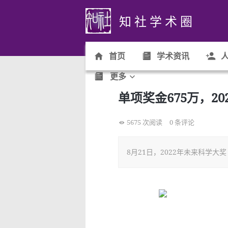
知 社 学 术 圈
首页
学术资讯
人
更多
单项奖金675万，2
5675 次阅读
0 条评论
8月21日，2022年未来科学大奖（F