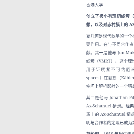
香港大学
创立了极小有理切线簇（
想，以及对志村簇上的 Ax-
复几何是现代数学的一个
要作用。在与不同合作者
献。其一是他与 Jun-M
线簇（VMRT）。这个
用于证明紧不可约厄米特对称空
spaces）在凯勒（Kähl
空间上解析影射的一个猜
其二是他与 Jonathan P
Ax-Schanuel 猜想
簇上的 Ax-Schanuel
明与合作者的定理已成为
莫毅明，1956 年出生