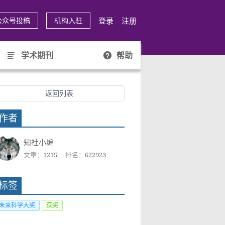
登录
注册
公众号投稿
机构入驻
学术期刊
帮助
返回列表
作者
知社小编
文章：
1215
排名：
622923
标签
未来科学大奖
获奖