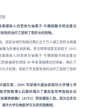
究院
病毒感染人的受体为钠离子-牛磺胆酸共转运蛋白
发更有效的治疗乙型和丁型肝炎的药物。
敌，目前全球仍有超过两亿五千万人被乙型肝炎病毒
展为肝硬化和肝癌。李文辉带领其实验室于 2012 
病毒感染人的受体为钠离子-牛磺胆酸共转运蛋白
乙肝病毒研究领域 30 年来里程碑式的突破，揭示了
的分子机理，有助于开发更有效的治疗乙型和丁型肝
于中国甘肃，2001 年获得中国协和医科大学博士学
大学医学院做博士后期间揭示了重症急性呼吸综合征
紧张素转换酶2（ACE2）受体感染人类。现为北京生
，清华大学生物医学交叉研究院教授。