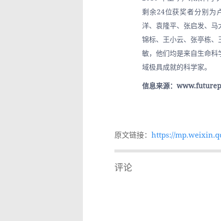
剩余24位获奖者分别为
洋、袁隆平、张启发、马
锦标、王小云、张亭栋、
敏，他们均是来自生命科
域极具成就的科学家。
信息来源：www.futurepr
原文链接：
https://mp.weixin
85&idx=1&sn=0821d
30f54654bf7f23ac6
评论
&token=714864332