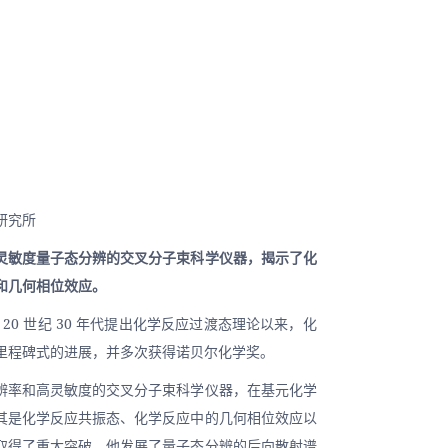
研究所
灵敏度量子态分辨的交叉分子束科学仪器，揭示了化
和几何相位效应。
yi 在 20 世纪 30 年代提出化学反应过渡态理论以来，化
里程碑式的进展，并多次获得诺贝尔化学奖。
辨率和高灵敏度的交叉分子束科学仪器，在基元化学
其是化学反应共振态、化学反应中的几何相位效应以
取得了重大突破。他发展了量子态分辨的后向散射谱