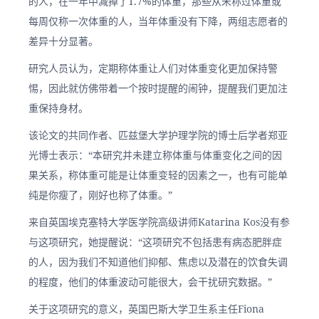
的人，在一年中减掉了1.7%的体重，那些从未称过体重或
每周仅称一次体重的人，当年体重没有下降，两组志愿者的
差异十分显著。
研究人员认为，定期称体重让人们对体重变化更加保持警
惕，因此就仿佛带着一个按时提醒的闹钟，提醒我们更加注
重保持身材。
该论文的共同作者、匹兹堡大学护理学院的博士后学者郑亚
光博士表示：“本研究并未建立称体重与体重变化之间的因
果关系，称体重可能是让体重变轻的因素之一，也有可能单
纯是你瘦了，刚好也称了体重。”
来自英国埃克塞特大学医学院高级讲师Katarina Kos没有参
与这项研究，她提醒说：“这项研究不包括患有病态肥胖症
的人，因为我们不知道他们抑郁、焦虑以及潜在的饮食失调
的程度，他们的体重波动可能很大，会干扰研究数据。” 
关于这项研究的意义，英国巴斯大学卫生系主任Fiona 