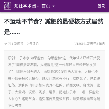
知社学术圈 -
首页
登录
不运动不节食？减肥的最硬核方式居然
是……
751 次阅读
0 条评论
U186161发表于8 年内
原创： 子木水 如果能有一句话能和“这一代年轻人已经开始脱
发了”同样振聋发聩，大概就是“这一代年轻人已经开始发胖
了”。哪怕再倔强的人，面对脱发和发胖两大重压，大概也不
得不低头被命运摆布。脱发问题实在不行可以剃光了，也显得
坦荡，满身的肉却是如何也藏不住的，然而火锅、麻辣烫、饺
子、大盘鸡、汉堡、奶茶、薯条、肥宅快乐水……哪一样能让
人省心？运动节食，饱受痛苦又见效甚微，每天都被肉压得喘
不过气来...