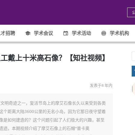
才招聘
学术会议
学术活动
学术机构
人工戴上十米高石像？【知社视频】
发表于8 年内
的文明奇迹之一，复活节岛上的摩艾石像长久以来受到各类
这个距离大陆3600公里的无名小岛，因为它那日夜守望着
像是如何建造的？这个问题引起了人们极大的兴趣，甚至
遗迹。本期视频介绍了摩艾石像上的石帽“普卡奥