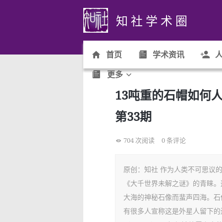
知 社 学 术 圈
首页
学术资讯
人
更多
13吨重的石帽如何
第33期
704 次阅读
0 条评论
原创：知社 作为人类不可思议
《大千世界未解之谜》的青睐。
大海的神秘石像而蜚声四海。石
有很多人宣称这是外星人留下的