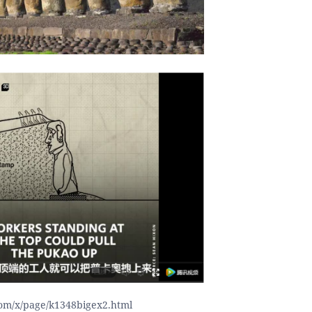
m/x/page/k1348bigex2.html