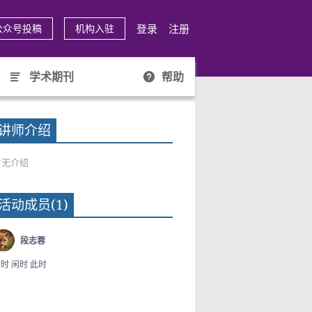
登录
注册
公众号投稿
机构入驻
学术期刊
帮助
讲师介绍
暂无介绍
活动成员(1)
段志蓉
时 闲时 此时