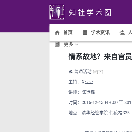
知 社 学 术 圈
首页
学术资讯
人
更多
情系故地？来自官员
普通活动
(线下)
主持：X豆豆
讲师：陈运森
时间：2016-12-15 HH:00 至 201
地点：清华经管学院 伟伦楼335