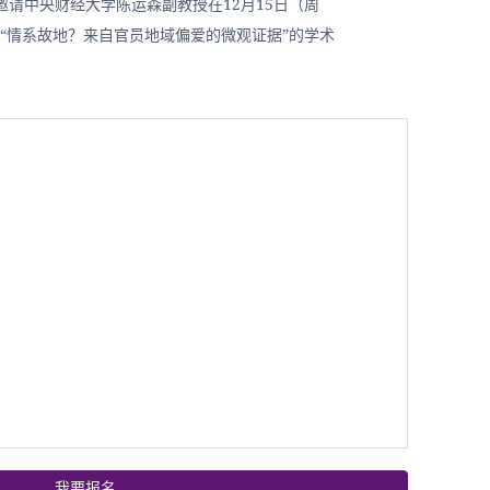
请中央财经大学陈运森副教授在12月15日（周
30举行“情系故地？来自官员地域偏爱的微观证据”的学术
我要报名